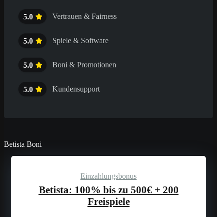
Vertrauen & Fairness
5.0
Spiele & Software
5.0
Boni & Promotionen
5.0
Kundensupport
5.0
Betista Boni
Einzahlungsbonus
Betista: 100% bis zu 500€ + 200
Freispiele