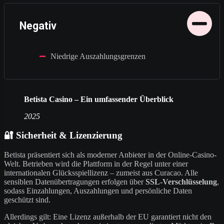
Negativ
Niedrige Auszahlungsgrenzen
Betista Casino – Ein umfassender Überblick
2025
🔐
Sicherheit & Lizenzierung
Betista präsentiert sich als moderner Anbieter in der Online-Casino-
Welt. Betrieben wird die Plattform in der Regel unter einer
internationalen Glücksspiellizenz – zumeist aus Curacao. Alle
sensiblen Datenübertragungen erfolgen über
SSL-Verschlüsselung
,
sodass Einzahlungen, Auszahlungen und persönliche Daten
geschützt sind.
Allerdings gilt: Eine Lizenz außerhalb der EU garantiert nicht den