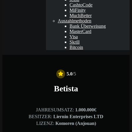
CashtoCode
MiFinity
MuchBetter
Auszahlmethoden
Bank Überweisung
MasterCard
Visa
Skrill
Bitcoin
5.0
/5
Betista
JAHRESUMSATZ:
1.000.000€
BESITZER:
Liernin Enterprises LTD
LIZENZ:
Komoren (Anjouan)