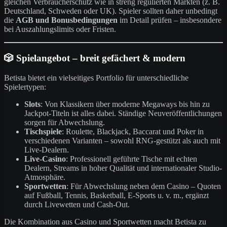
gleichen Verbraucherschutz wie in streng regulierten Märkten (z. B.
Deutschland, Schweden oder UK). Spieler sollten daher unbedingt
die
AGB und Bonusbedingungen
im Detail prüfen – insbesondere
bei Auszahlungslimits oder Fristen.
🎲
Spielangebot – breit gefächert & modern
Betista bietet ein vielseitiges Portfolio für unterschiedliche
Spielertypen:
Slots
: Von Klassikern über moderne Megaways bis hin zu
Jackpot-Titeln ist alles dabei. Ständige Neuveröffentlichungen
sorgen für Abwechslung.
Tischspiele
: Roulette, Blackjack, Baccarat und Poker in
verschiedenen Varianten – sowohl RNG-gestützt als auch mit
Live-Dealern.
Live-Casino
: Professionell geführte Tische mit echten
Dealern, Streams in hoher Qualität und internationaler Studio-
Atmosphäre.
Sportwetten
: Für Abwechslung neben dem Casino – Quoten
auf Fußball, Tennis, Basketball, E-Sports u. v. m., ergänzt
durch Livewetten und Cash-Out.
Die Kombination aus Casino und Sportwetten macht Betista zu