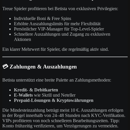
Treue Spieler profitieren bei Betista von exklusiven Privilegien:
Individuelle Boni & Free Spins
Erhöhte Auszahlungslimits für mehr Flexibilität
Persönlicher VIP-Manager für Top-Level-Spieler
Schnellere Auszahlungen und Zugang zu exklusiven
Aktionen
Ein klarer Mehrwert für Spieler, die regelmäßig aktiv sind.
💳
Zahlungen & Auszahlungen
Betista unterstützt eine breite Palette an Zahlungsmethoden:
Kredit- & Debitkarten
E-Wallets
wie Skrill und Neteller
Prepaid-Lösungen & Kryptowährungen
Die Mindesteinzahlung beträgt meist 10 €. Auszahlungen erfolgen
in der Regel innerhalb von 24–48 Stunden nach KYC-Verifikation.
VIPs profitieren von noch schnelleren Bearbeitungszeiten. Tipp:
Konto frühzeitig verifizieren, um Verzögerungen zu vermeiden.