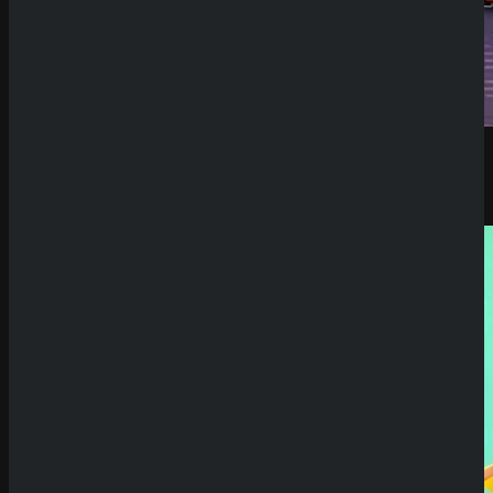
Demo Spiel
Robot Rampage
Top Gaming