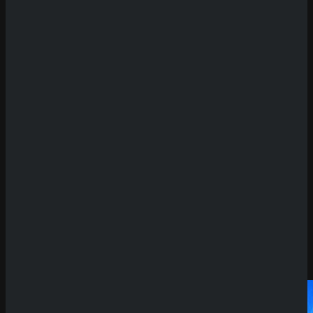
Big Thunder MegaLoot
Ainsworth
Demo Spiel
Gypsy Oracle
Top Gaming