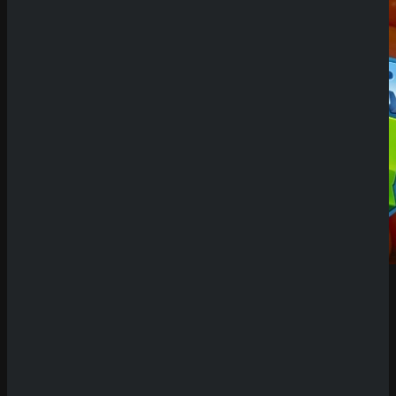
Demo Spiel
Angry or Hungry
Playnetic