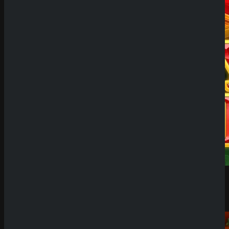
Demo Spiel
Royal Coins
ElaGames