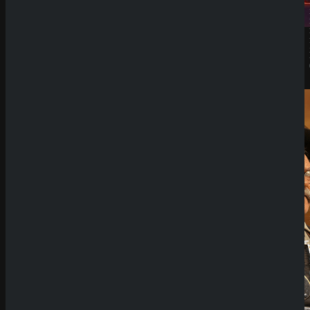
Demo Spiel
Dogs and 2500 Multipliers
Nobles Gaming