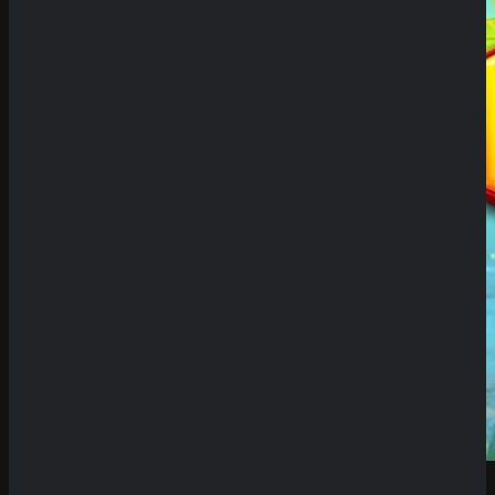
Demo Spiel