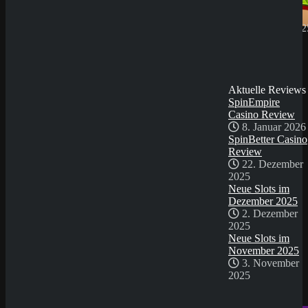
Neue Slots im
Dezember 2025
2. Dezember 202
Demo Spiel
Neue Slots im
November 2025
African Fruit Fortune
3. November
2025
Nobles Gaming
Aktuelle Reviews
SpinEmpire
Casino Review
8. Januar 2026
SpinBetter Casino
Review
22. Dezember
2025
Neue Slots im
Dezember 2025
2. Dezember
2025
Neue Slots im
November 2025
Demo Spiel
3. November
2025
Genie’s Fortune
PlayBro