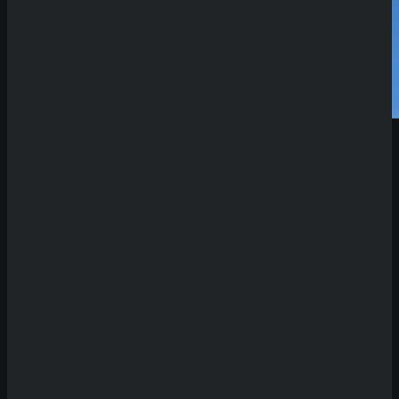
Demo Spiel
Australian Outback
Top Gaming