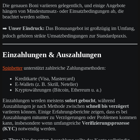
Die genauen Boni variieren gelegentlich, und einige Angebote
hängen von Mindestumsatz- oder Einsatzbedingungen ab, die
beachtet werden sollten.
➡️
Unser Eindruck:
Das Bonusangebot ist großzügig im Umfang,
jedoch gehören strikte Umsatzbedingungen zur Standardpraxis.
Einzahlungen & Auszahlungen
Spinbetter
unterstützt zahlreiche Zahlungsmethoden:
Kreditkarte (Visa, Mastercard)
E-Wallets (z. B. Skrill, Neteller)
Kryptowährungen (Bitcoin, Ethereum u. a.)
Einzahlungen werden meistens
sofort gebucht
, während
Auszahlungen je nach Methode zwischen
schnell bis verzögert
variieren können. Einige Erfahrungsberichte zeigen, dass es bei
Auszahlungen mitunter zu Verzögerungen oder Problemen kommen
kann, insbesondere wenn umfangreiche
Verifizierungsprozesse
(KYC)
notwendig werden.