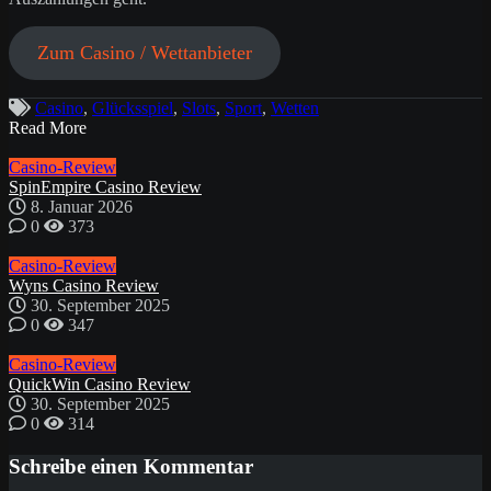
Zum Casino / Wettanbieter
Casino
,
Glücksspiel
,
Slots
,
Sport
,
Wetten
Read More
Casino-Review
SpinEmpire Casino Review
8. Januar 2026
0
373
Casino-Review
Wyns Casino Review
30. September 2025
0
347
Casino-Review
QuickWin Casino Review
30. September 2025
0
314
Schreibe einen Kommentar