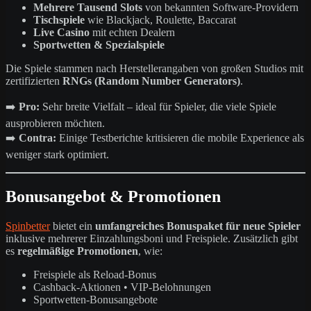
Mehrere Tausend Slots
von bekannten Software-Providern
Tischspiele
wie Blackjack, Roulette, Baccarat
Live Casino
mit echten Dealern
Sportwetten & Spezialspiele
Die Spiele stammen nach Herstellerangaben von großen Studios mit
zertifizierten
RNGs (Random Number Generators)
.
➡️
Pro:
Sehr breite Vielfalt – ideal für Spieler, die viele Spiele
ausprobieren möchten.
➡️
Contra:
Einige Testberichte kritisieren die mobile Experience als
weniger stark optimiert.
Bonusangebot & Promotionen
Spinbetter
bietet ein
umfangreiches Bonuspaket für neue Spieler
inklusive mehrerer Einzahlungsboni und Freispiele. Zusätzlich gibt
es
regelmäßige Promotionen
, wie:
Freispiele als Reload-Bonus
Cashback-Aktionen • VIP-Belohnungen
Sportwetten-Bonusangebote