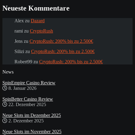
Neueste Kommentare
Alex
zu
Dazard
rami
zu
CryptoRush
Jens
zu
CryptoRush: 200% bis zu 2.500€
Silizi
zu
CryptoRush: 200% bis zu 2.500€
Robert99
zu
CryptoRush: 200% bis zu 2.500€
News
SpinEmpire Casino Review
8. Januar 2026
SpinBetter Casino Review
22. Dezember 2025
Neue Slots im Dezember 2025
2. Dezember 2025
Neue Slots im November 2025