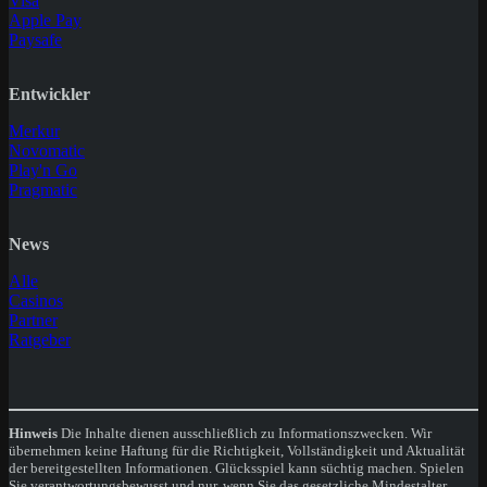
Visa
Apple Pay
Paysafe
Entwickler
Merkur
Novomatic
Play'n Go
Pragmatic
News
Alle
Casinos
Partner
Ratgeber
Hinweis
Die Inhalte dienen ausschließlich zu Informationszwecken. Wir
übernehmen keine Haftung für die Richtigkeit, Vollständigkeit und Aktualität
der bereitgestellten Informationen. Glücksspiel kann süchtig machen. Spielen
Sie verantwortungsbewusst und nur, wenn Sie das gesetzliche Mindestalter