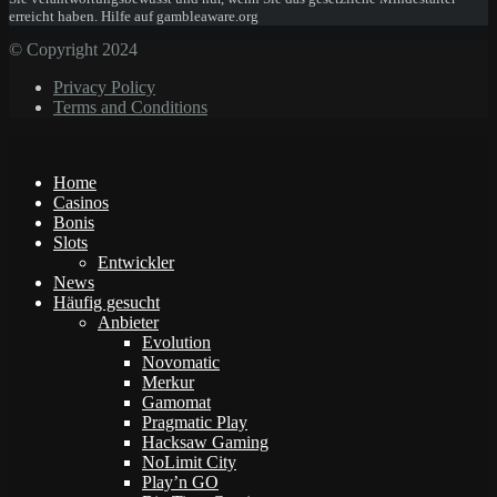
erreicht haben. Hilfe auf gambleaware.org
© Copyright 2024
Privacy Policy
Terms and Conditions
Home
Casinos
Bonis
Slots
Entwickler
News
Häufig gesucht
Anbieter
Evolution
Novomatic
Merkur
Gamomat
Pragmatic Play
Hacksaw Gaming
NoLimit City
Play’n GO