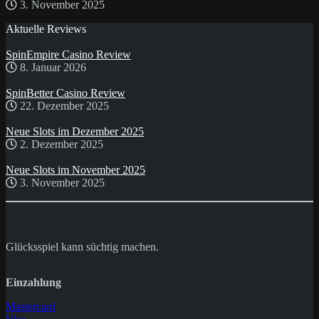
3. November 2025
Aktuelle Reviews
SpinEmpire Casino Review
8. Januar 2026
SpinBetter Casino Review
22. Dezember 2025
Neue Slots im Dezember 2025
2. Dezember 2025
Neue Slots im November 2025
3. November 2025
Glücksspiel kann süchtig machen.
Einzahlung
Mastercard