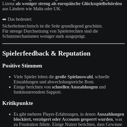
Lizenz
als weniger streng als europäische Glücksspielbehörden
aus Ländern wie Malta oder UK.
➡️ Das bedeutet:
Sicherheitstechnisch ist die Seite grundlegend geschützt.
Für strenge Durchsetzung von Spielerrechten sind die
Schutzmechanismen weniger stark ausgeprägt.
Spielerfeedback & Reputation
Positive Stimmen
Viele Spieler loben die
große Spielauswahl
, schnelle
Einzahlungen und abwechslungsreiche Boni.
Einige berichten von
schnellen Auszahlungen
und
funktionierendem Support.
Kritikpunkte
Es gibt mehrere Player-Erfahrungen, in denen
Auszahlungen
blockiert, verzögert oder Accounts gesperrt wurden
, was
zu Frustration führte. Einige Nutzer berichten, dass Gewinne