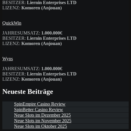
BESITZER:
Liernin Enterprises LTD
LIZENZ:
Komoren (Anjouan)
QuickWin
JAHRESUMSATZ:
1.000.000€
BESITZER:
Liernin Enterprises LTD
LIZENZ:
Komoren (Anjouan)
Wyns
JAHRESUMSATZ:
1.000.000€
BESITZER:
Liernin Enterprises LTD
LIZENZ:
Komoren (Anjouan)
Neueste Beiträge
SpinEmpire Casino Review
SpinBetter Casino Review
Neue Slots im Dezember 2025
Neue Slots im November 2025
Neue Slots im Oktober 2025