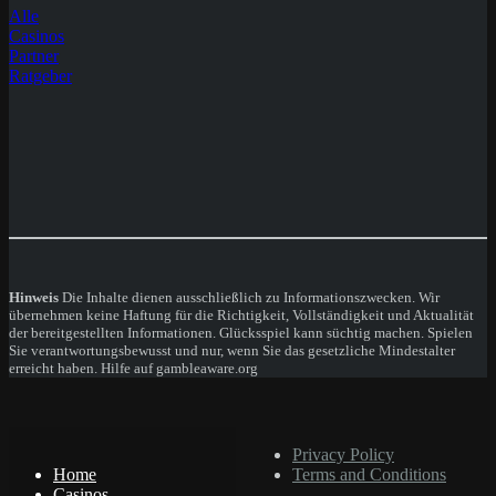
Alle
Casinos
Partner
Ratgeber
Hinweis
Die Inhalte dienen ausschließlich zu Informationszwecken. Wir
übernehmen keine Haftung für die Richtigkeit, Vollständigkeit und Aktualität
der bereitgestellten Informationen. Glücksspiel kann süchtig machen. Spielen
Sie verantwortungsbewusst und nur, wenn Sie das gesetzliche Mindestalter
erreicht haben. Hilfe auf gambleaware.org
© Copyright 2024
Privacy Policy
Home
Terms and Conditions
Casinos