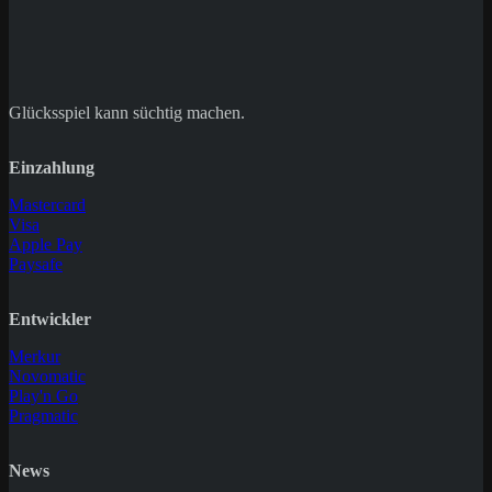
Glücksspiel kann süchtig machen.
Einzahlung
Mastercard
Visa
Apple Pay
Paysafe
Entwickler
Merkur
Novomatic
Play'n Go
Pragmatic
News