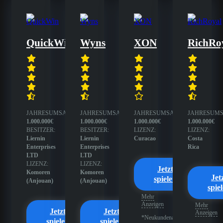
QuickWin
Wyns
XON
RichRo
JAHRESUMSATZ:
JAHRESUMSATZ:
JAHRESUMSATZ:
JAHRESUMS
1.000.000€
1.000.000€
1.000.000€
1.000.000€
BESITZER:
BESITZER:
LIZENZ:
LIZENZ:
Liernin
Liernin
Curacao
Costa
Enterprises
Enterprises
Rica
LTD
LTD
LIZENZ:
LIZENZ:
Jetzt
Komoren
Komoren
Jet
spielen
(Anjouan)
(Anjouan)
spie
Mehr
Anzeigen
Mehr
Jetzt
Jetzt
Anzeigen
*Neukundenangebot
spielen
spielen