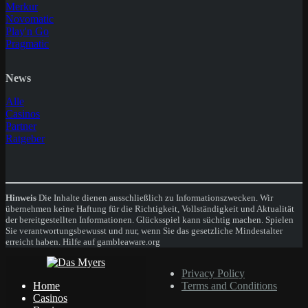
Merkur
Novomatic
Play'n Go
Pragmatic
News
Alle
Casinos
Partner
Ratgeber
Hinweis
Die Inhalte dienen ausschließlich zu Informationszwecken. Wir
übernehmen keine Haftung für die Richtigkeit, Vollständigkeit und Aktualität
der bereitgestellten Informationen. Glücksspiel kann süchtig machen. Spielen
Sie verantwortungsbewusst und nur, wenn Sie das gesetzliche Mindestalter
erreicht haben. Hilfe auf gambleaware.org
© Copyright 2024
Privacy Policy
Home
Terms and Conditions
Casinos