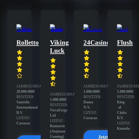
Rolletto
Viking
24Casino
Flush
Luck
JAHRESUMSATZ:
JAHRESUMSATZ:
JAHRESUMS
20.000.000€
1.000.000€
1.000.000€
JAHRESUMSATZ:
BESITZER:
BESITZER:
BESITZER:
1.000.000€
Santeda
Dama
King
BESITZER:
International
N.V.
of
NovaForge
B.V.
LIZENZ:
Clubz
Ltd
LIZENZ:
Curacao
B.V.
LIZENZ:
Curacao
LIZENZ:
Komoren
Kanada
(Anjouan
Gaming)
Jetzt