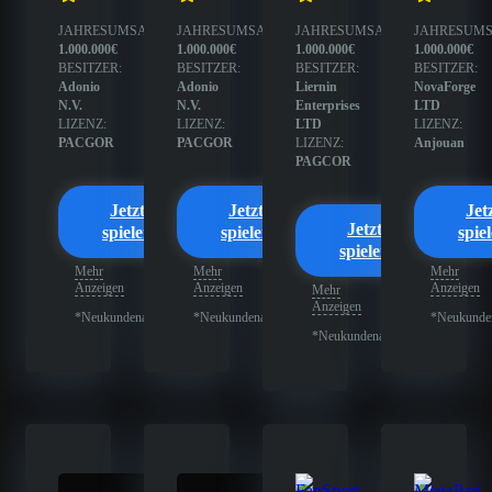
JAHRESUMSATZ:
JAHRESUMSATZ:
JAHRESUMSATZ:
JAHRESUMS
1.000.000€
1.000.000€
1.000.000€
1.000.000€
BESITZER:
BESITZER:
BESITZER:
BESITZER:
Adonio
Adonio
Liernin
NovaForge
N.V.
N.V.
Enterprises
LTD
LIZENZ:
LIZENZ:
LTD
LIZENZ:
PACGOR
PACGOR
LIZENZ:
Anjouan
PAGCOR
Jetzt
Jetzt
Jet
Jetzt
spielen
spielen
spie
spielen
Mehr
Mehr
Mehr
Anzeigen
Anzeigen
Anzeigen
Mehr
Anzeigen
*Neukundenangebot
*Neukundenangebot
*Neukunde
*Neukundenangebot