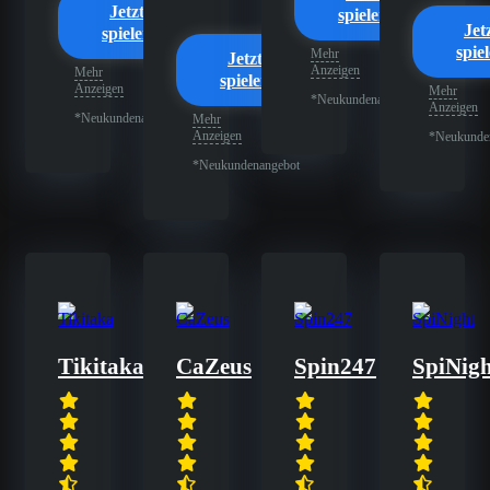
Jetzt
spielen
Jet
spielen
spie
Mehr
Jetzt
Anzeigen
Mehr
spielen
Anzeigen
Mehr
*Neukundenangebot
Anzeigen
*Neukundenangebot
Mehr
Anzeigen
*Neukunde
*Neukundenangebot
Tikitaka
CaZeus
Spin247
SpiNigh