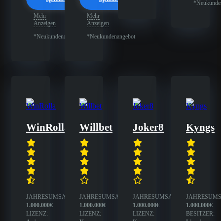
*Neukunde
Mehr
Mehr
Anzeigen
Anzeigen
*Neukundenangebot
*Neukundenangebot
WinRolla
Willbet
Joker8
Kyngs
JAHRESUMSATZ:
JAHRESUMSATZ:
JAHRESUMSATZ:
JAHRESUMS
1.000.000€
1.000.000€
1.000.000€
1.000.000€
LIZENZ:
LIZENZ:
LIZENZ:
BESITZER: