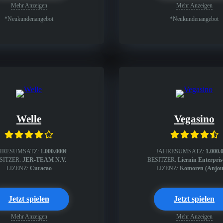
Mehr Anzeigen
Mehr Anzeigen
*Neukundenangebot
*Neukundenangebot
Welle
Vegasino
HRESUMSATZ:
1.000.000€
JAHRESUMSATZ:
1.000.
SITZER:
JER-TEAM N.V.
BESITZER:
Liernin Enterpri
LIZENZ:
Curacao
LIZENZ:
Komoren (Anjou
Jetzt spielen
Jetzt spielen
Mehr Anzeigen
Mehr Anzeigen