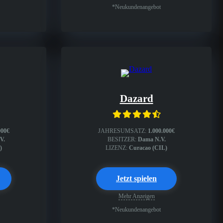
*Neukundenangebot
Dazard
000€
JAHRESUMSATZ:
1.000.000€
V.
BESITZER:
Dama N.V.
)
LIZENZ:
Curacao (CIL)
Jetzt spielen
Mehr Anzeigen
*Neukundenangebot