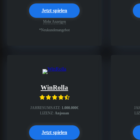
Jetzt spielen
Mehr Anzeigen
*Neukundenangebot
WinRolla
JAHRESUMSATZ:
1.000.000€
JA
LIZENZ:
Anjouan
LI
Jetzt spielen