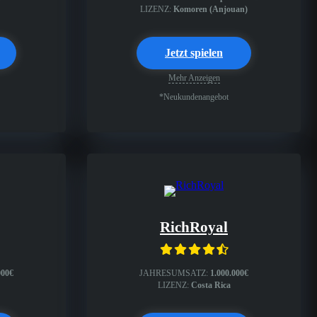
LIZENZ:
Komoren (Anjouan)
Jetzt spielen
Mehr Anzeigen
*Neukundenangebot
RichRoyal
000€
JAHRESUMSATZ:
1.000.000€
LIZENZ:
Costa Rica