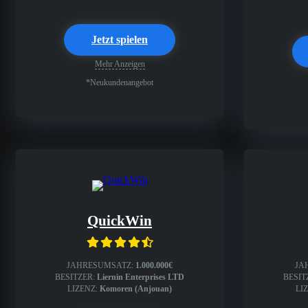
Jetzt spielen
Mehr Anzeigen
*Neukundenangebot
QuickWin
JAHRESUMSATZ:
1.000.000€
JA
BESITZER:
Liernin Enterprises LTD
BESIT
LIZENZ:
Komoren (Anjouan)
LI