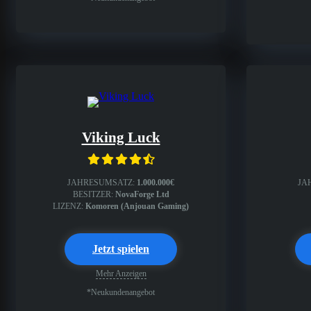
Viking Luck
JAHRESUMSATZ:
1.000.000€
JA
BESITZER:
NovaForge Ltd
LIZENZ:
Komoren (Anjouan Gaming)
Jetzt spielen
Mehr Anzeigen
*Neukundenangebot