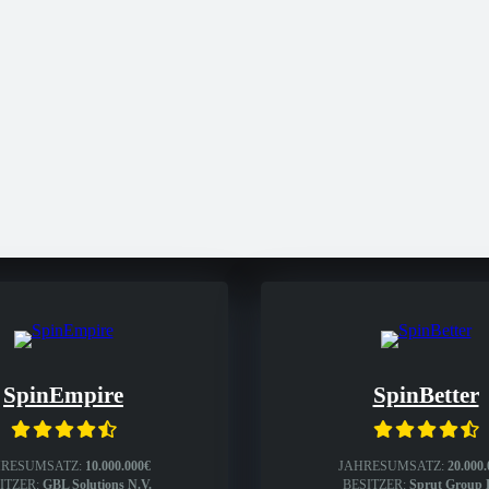
Jeton
CashtoCode
MiFinity
MuchBetter
zahlmethoden
Bank Überweisung
MasterCard
Visa
Skrill
Bitcoin
SpinEmpire
SpinBetter
HRESUMSATZ:
10.000.000€
JAHRESUMSATZ:
20.000
ITZER:
GBL Solutions N.V.
BESITZER:
Sprut Group 