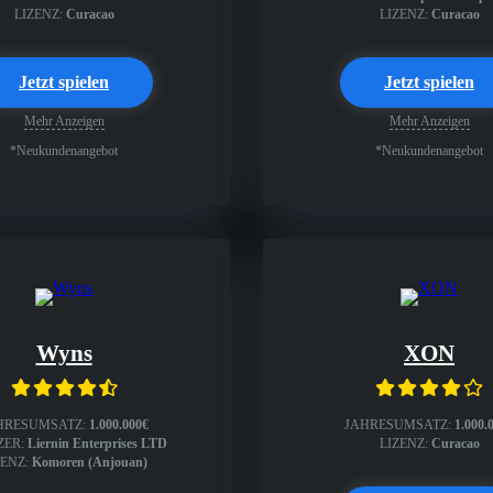
LIZENZ:
Curacao
LIZENZ:
Curacao
Jetzt spielen
Jetzt spielen
Mehr Anzeigen
Mehr Anzeigen
*Neukundenangebot
*Neukundenangebot
Wyns
XON
HRESUMSATZ:
1.000.000€
JAHRESUMSATZ:
1.000.
ZER:
Liernin Enterprises LTD
LIZENZ:
Curacao
ZENZ:
Komoren (Anjouan)