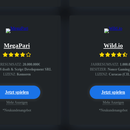
MegaPari
Wild.io
HRESUMSATZ:
20.000.000€
JAHRESUMSATZ:
1.000.
Vdsoft & Script Development SRL
BESITZER:
Nonce Gaming 
LIZENZ:
Komoren
LIZENZ:
Curacao (CIL
Jetzt spielen
Jetzt spielen
Mehr Anzeigen
Mehr Anzeigen
*Neukundenangebot
*Neukundenangebot