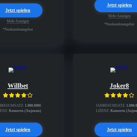
Jetzt spielen
Jetzt spielen
Mehr Anzeigen
Mehr Anzeigen
*Neukundenangebot
*Neukundenangebot
Willbet
Joker8
HRESUMSATZ:
1.000.000€
JAHRESUMSATZ:
1.000.
ZENZ:
Komoren (Anjouan)
LIZENZ:
Komoren (Anjou
Jetzt spielen
Jetzt spielen