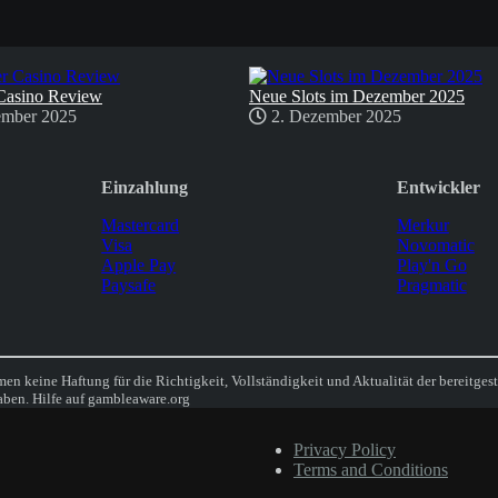
 Casino Review
Neue Slots im Dezember 2025
ember 2025
2. Dezember 2025
Einzahlung
Entwickler
Mastercard
Merkur
Visa
Novomatic
Apple Pay
Play'n Go
Paysafe
Pragmatic
n keine Haftung für die Richtigkeit, Vollständigkeit und Aktualität der bereitges
aben. Hilfe auf gambleaware.org
Privacy Policy
Terms and Conditions