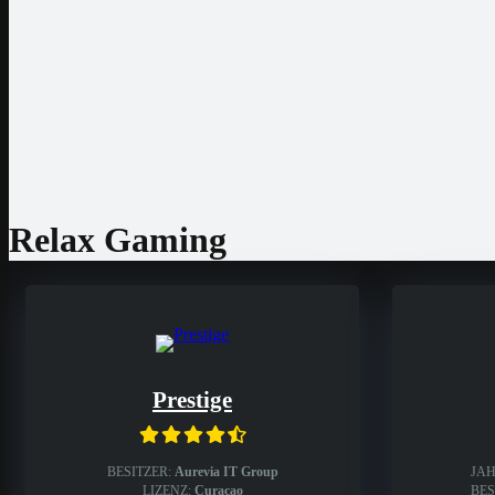
Aus
Relax Gaming
Prestige
BESITZER:
Aurevia IT Group
JA
LIZENZ:
Curacao
BES