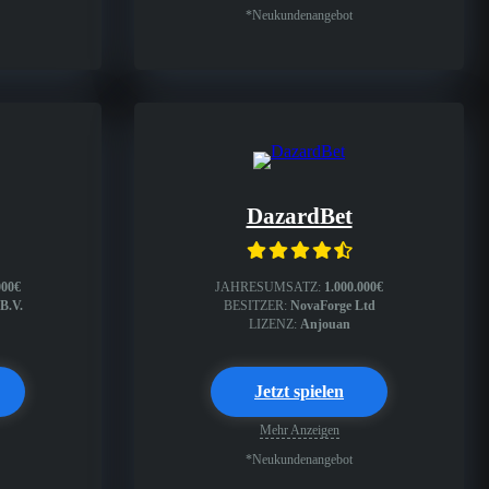
*Neukundenangebot
DazardBet
000€
JAHRESUMSATZ:
1.000.000€
B.V.
BESITZER:
NovaForge Ltd
LIZENZ:
Anjouan
Jetzt spielen
Mehr Anzeigen
*Neukundenangebot