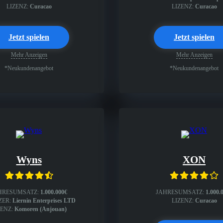
LIZENZ:
Curacao
LIZENZ:
Curacao
Jetzt spielen
Jetzt spielen
Mehr Anzeigen
Mehr Anzeigen
*Neukundenangebot
*Neukundenangebot
Wyns
XON
HRESUMSATZ:
1.000.000€
JAHRESUMSATZ:
1.000.
ZER:
Liernin Enterprises LTD
LIZENZ:
Curacao
ZENZ:
Komoren (Anjouan)