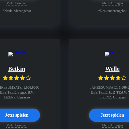
Mehr Anzeigen
Mehr Anzeigen
*Neukundenangebot
*Neukundenangebot
Betkin
Welle
HRESUMSATZ:
1.000.000€
JAHRESUMSATZ:
1.000.
BESITZER:
StepX B.V.
BESITZER:
JER-TEAM N
LIZENZ:
Curacao
LIZENZ:
Curacao
Jetzt spielen
Jetzt spielen
Mehr Anzeigen
Mehr Anzeigen