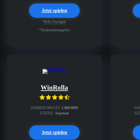
Jetzt spielen
Mehr Anzeigen
*Neukundenangebot
WinRolla
JAHRESUMSATZ:
1.000.000€
JA
LIZENZ:
Anjouan
LI
Jetzt spielen