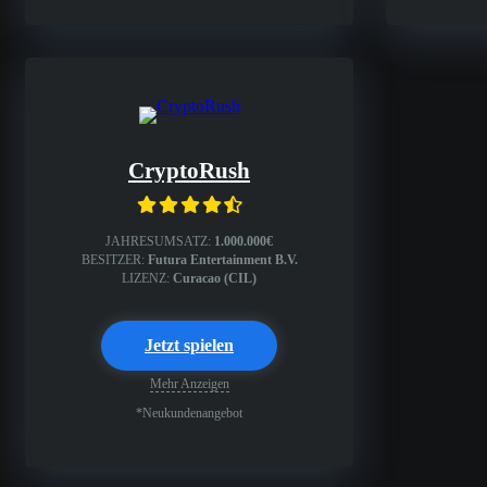
CryptoRush
JAHRESUMSATZ:
1.000.000€
BESITZER:
Futura Entertainment B.V.
LIZENZ:
Curacao (CIL)
Jetzt spielen
Mehr Anzeigen
*Neukundenangebot