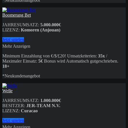
*Neukundenangebot
Boomerang Bet
JAHRESUMSATZ:
5.000.000€
LIZENZ:
Komoren (Anjouan)
Jetzt spielen
Mehr Anzeigen
Minimum Einzahlung von €/$/£20! Umsatzkriterien:
35x
/
Maximaler Einsatz:
5€
Bonus wird Automatisch gutgeschrieben.
18+
*Neukundenangebot
Welle
JAHRESUMSATZ:
1.000.000€
BESITZER:
JER-TEAM N.V.
LIZENZ:
Curacao
Jetzt spielen
Mehr Anzeigen