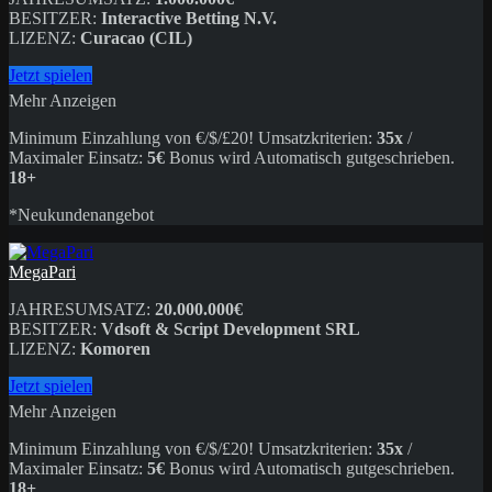
BESITZER:
Interactive Betting N.V.
LIZENZ:
Curacao (CIL)
Jetzt spielen
Mehr Anzeigen
Minimum Einzahlung von €/$/£20! Umsatzkriterien:
35x
/
Maximaler Einsatz:
5€
Bonus wird Automatisch gutgeschrieben.
18+
*Neukundenangebot
MegaPari
JAHRESUMSATZ:
20.000.000€
BESITZER:
Vdsoft & Script Development SRL
LIZENZ:
Komoren
Jetzt spielen
Mehr Anzeigen
Minimum Einzahlung von €/$/£20! Umsatzkriterien:
35x
/
Maximaler Einsatz:
5€
Bonus wird Automatisch gutgeschrieben.
18+