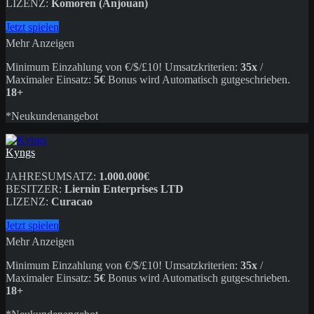
LIZENZ:
Komoren (Anjouan)
Jetzt spielen
Mehr Anzeigen
Minimum Einzahlung von €/$/£10! Umsatzkriterien:
35x
/
Maximaler Einsatz:
5€
Bonus wird Automatisch gutgeschrieben.
18+
*Neukundenangebot
Kyngs
JAHRESUMSATZ:
1.000.000€
BESITZER:
Liernin Enterprises LTD
LIZENZ:
Curacao
Jetzt spielen
Mehr Anzeigen
Minimum Einzahlung von €/$/£10! Umsatzkriterien:
35x
/
Maximaler Einsatz:
5€
Bonus wird Automatisch gutgeschrieben.
18+