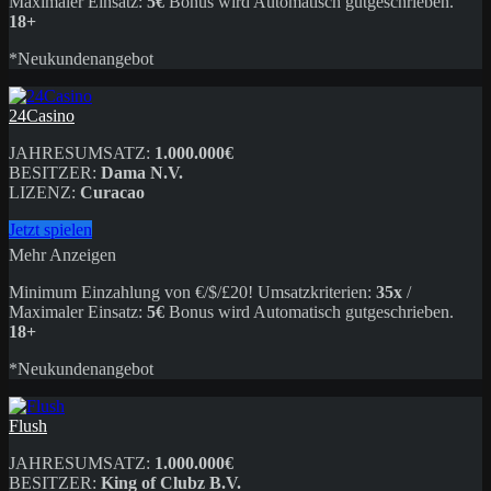
Maximaler Einsatz:
5€
Bonus wird Automatisch gutgeschrieben.
18+
*Neukundenangebot
24Casino
JAHRESUMSATZ:
1.000.000€
BESITZER:
Dama N.V.
LIZENZ:
Curacao
Jetzt spielen
Mehr Anzeigen
Minimum Einzahlung von €/$/£20! Umsatzkriterien:
35x
/
Maximaler Einsatz:
5€
Bonus wird Automatisch gutgeschrieben.
18+
*Neukundenangebot
Flush
JAHRESUMSATZ:
1.000.000€
BESITZER:
King of Clubz B.V.