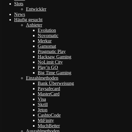
Slots
Entwickler
News
Häufig gesucht
Anbieter
Evolution
Novomatic
Merkur
Gamomat
Pragmatic Play
Hacksaw Gaming
NoLimit City
Play’n GO
Big Time Gaming
Einzahlmethoden
Bank Überweisung
Paysafecard
MasterCard
Visa
Skrill
Jeton
CashtoCode
MiFinity
MuchBetter
Auszahlmethoden