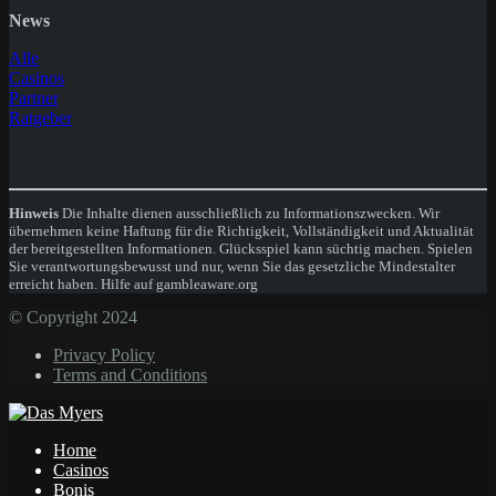
News
Alle
Casinos
Partner
Ratgeber
Hinweis
Die Inhalte dienen ausschließlich zu Informationszwecken. Wir
übernehmen keine Haftung für die Richtigkeit, Vollständigkeit und Aktualität
der bereitgestellten Informationen. Glücksspiel kann süchtig machen. Spielen
Sie verantwortungsbewusst und nur, wenn Sie das gesetzliche Mindestalter
erreicht haben. Hilfe auf gambleaware.org
© Copyright 2024
Privacy Policy
Terms and Conditions
Home
Casinos
Bonis