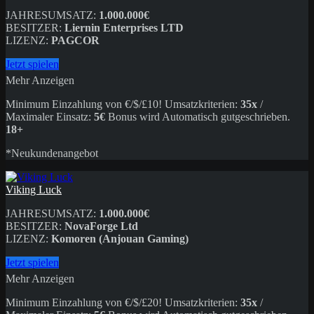
JAHRESUMSATZ:
1.000.000€
BESITZER:
Liernin Enterprises LTD
LIZENZ:
PAGCOR
Jetzt spielen
Mehr Anzeigen
Minimum Einzahlung von €/$/£10! Umsatzkriterien:
35x
/
Maximaler Einsatz:
5€
Bonus wird Automatisch gutgeschrieben.
18+
*Neukundenangebot
Viking Luck
JAHRESUMSATZ:
1.000.000€
BESITZER:
NovaForge Ltd
LIZENZ:
Komoren (Anjouan Gaming)
Jetzt spielen
Mehr Anzeigen
Minimum Einzahlung von €/$/£20! Umsatzkriterien:
35x
/