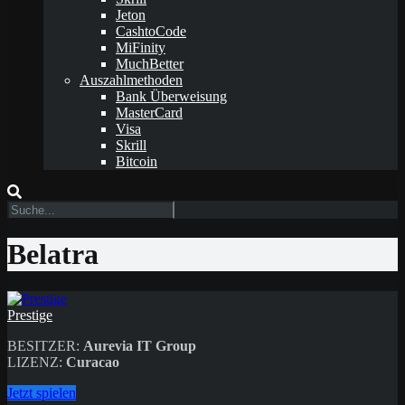
Jeton
CashtoCode
MiFinity
MuchBetter
Auszahlmethoden
Bank Überweisung
MasterCard
Visa
Skrill
Bitcoin
Belatra
Prestige
BESITZER:
Aurevia IT Group
LIZENZ:
Curacao
Jetzt spielen