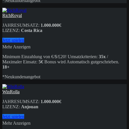
*Neukundenangebot
RichRoyal
JAHRESUMSATZ:
1.000.000€
LIZENZ:
Costa Rica
Jetzt spielen
Mehr Anzeigen
Minimum Einzahlung von €/$/£20! Umsatzkriterien:
35x
/
Maximaler Einsatz:
5€
Bonus wird Automatisch gutgeschrieben.
18+
*Neukundenangebot
WinRolla
JAHRESUMSATZ:
1.000.000€
LIZENZ:
Anjouan
Jetzt spielen
Mehr Anzeigen