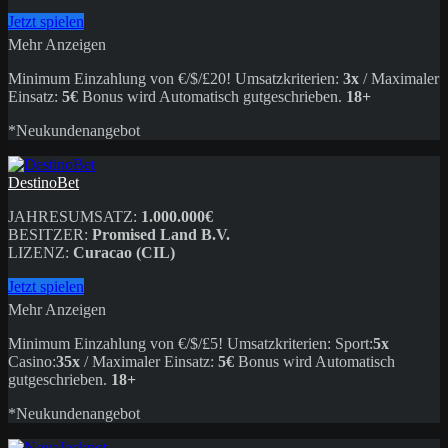
Jetzt spielen
Mehr Anzeigen
Minimum Einzahlung von €/$/£20! Umsatzkriterien:
3x
/ Maximaler
Einsatz:
5€
Bonus wird Automatisch gutgeschrieben.
18+
*Neukundenangebot
DestinoBet
JAHRESUMSATZ:
1.000.000€
BESITZER:
Promised Land B.V.
LIZENZ:
Curacao (CIL)
Jetzt spielen
Mehr Anzeigen
Minimum Einzahlung von €/$/£5! Umsatzkriterien: Sport:
5x
Casino:
35x
/ Maximaler Einsatz:
5€
Bonus wird Automatisch
gutgeschrieben.
18+
*Neukundenangebot