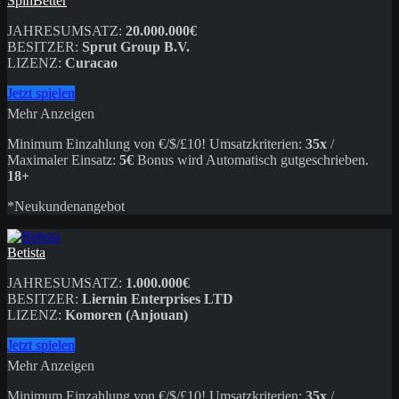
SpinBetter
JAHRESUMSATZ:
20.000.000€
BESITZER:
Sprut Group B.V.
LIZENZ:
Curacao
Jetzt spielen
Mehr Anzeigen
Minimum Einzahlung von €/$/£10! Umsatzkriterien:
35x
/
Maximaler Einsatz:
5€
Bonus wird Automatisch gutgeschrieben.
18+
*Neukundenangebot
Betista
JAHRESUMSATZ:
1.000.000€
BESITZER:
Liernin Enterprises LTD
LIZENZ:
Komoren (Anjouan)
Jetzt spielen
Mehr Anzeigen
Minimum Einzahlung von €/$/£10! Umsatzkriterien:
35x
/