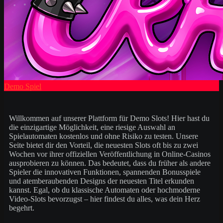
Demo Spiel
Willkommen auf unserer Plattform für Demo Slots! Hier hast du
die einzigartige Möglichkeit, eine riesige Auswahl an
Spielautomaten kostenlos und ohne Risiko zu testen. Unsere
Seite bietet dir den Vorteil, die neuesten Slots oft bis zu zwei
Wochen vor ihrer offiziellen Veröffentlichung in Online-Casinos
ausprobieren zu können. Das bedeutet, dass du früher als andere
Spieler die innovativen Funktionen, spannenden Bonusspiele
und atemberaubenden Designs der neuesten Titel erkunden
kannst. Egal, ob du klassische Automaten oder hochmoderne
Video-Slots bevorzugst – hier findest du alles, was dein Herz
begehrt.