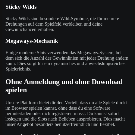
Sticky Wilds
Sticky Wilds sind besondere Wild-Symbole, die für mehrere
Drehungen auf dem Spielfeld verbleiben und deine
Gewinnchancen erhöhen.
Megaways-Mechanik
Einige moderne Slots verwenden das Megaways-System, bei
dem sich die Anzahl der Gewinnlinien mit jeder Drehung ändern
kann. Dies sorgt für ein dynamisches und abwechslungsreiches
Spielerlebnis.
Ohne Anmeldung und ohne Download
spielen
Unsere Plattform bietet dir den Vorteil, dass du alle Spiele direkt
im Browser spielen kannst, ohne dass du eine Software
herunterladen oder dich registrieren musst. Du kannst sofort
loslegen und die Slots nach Belieben ausprobieren. Dies macht
unser Angebot besonders benutzerfreundlich und flexibel.