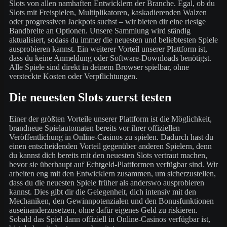
Slots von allen namhaften Entwicklern der Branche. Egal, ob du
Slots mit Freispielen, Multiplikatoren, kaskadierenden Walzen
oder progressiven Jackpots suchst – wir bieten dir eine riesige
Bandbreite an Optionen. Unsere Sammlung wird ständig
aktualisiert, sodass du immer die neuesten und beliebtesten Spiele
ausprobieren kannst. Ein weiterer Vorteil unserer Plattform ist,
dass du keine Anmeldung oder Software-Downloads benötigst.
Alle Spiele sind direkt in deinem Browser spielbar, ohne
versteckte Kosten oder Verpflichtungen.
Die neuesten Slots zuerst testen
Einer der größten Vorteile unserer Plattform ist die Möglichkeit,
brandneue Spielautomaten bereits vor ihrer offiziellen
Veröffentlichung in Online-Casinos zu spielen. Dadurch hast du
einen entscheidenden Vorteil gegenüber anderen Spielern, denn
du kannst dich bereits mit den neuesten Slots vertraut machen,
bevor sie überhaupt auf Echtgeld-Plattformen verfügbar sind. Wir
arbeiten eng mit den Entwicklern zusammen, um sicherzustellen,
dass du die neuesten Spiele früher als anderswo ausprobieren
kannst. Dies gibt dir die Gelegenheit, dich intensiv mit den
Mechaniken, den Gewinnpotenzialen und den Bonusfunktionen
auseinanderzusetzen, ohne dafür eigenes Geld zu riskieren.
Sobald das Spiel dann offiziell in Online-Casinos verfügbar ist,