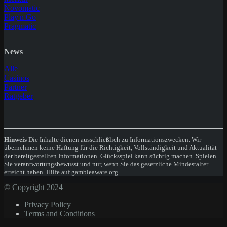
Novomatic
Play'n Go
Pragmatic
News
Alle
Casinos
Partner
Ratgeber
Hinweis
Die Inhalte dienen ausschließlich zu Informationszwecken. Wir
übernehmen keine Haftung für die Richtigkeit, Vollständigkeit und Aktualität
der bereitgestellten Informationen. Glücksspiel kann süchtig machen. Spielen
Sie verantwortungsbewusst und nur, wenn Sie das gesetzliche Mindestalter
erreicht haben. Hilfe auf gambleaware.org
© Copyright 2024
Privacy Policy
Terms and Conditions