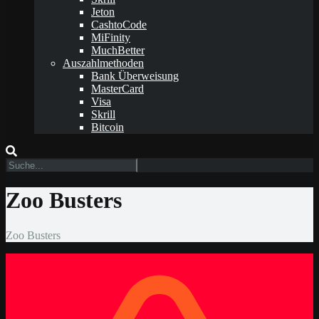
Jeton
CashtoCode
MiFinity
MuchBetter
Auszahlmethoden
Bank Überweisung
MasterCard
Visa
Skrill
Bitcoin
Zoo Busters
Zoo Busters