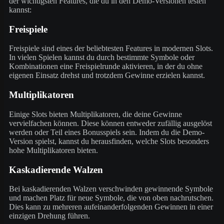
der wichtigsten Features, die du in den Demo-Versionen testen
kannst:
Freispiele
Freispiele sind eines der beliebtesten Features in modernen Slots.
In vielen Spielen kannst du durch bestimmte Symbole oder
Kombinationen eine Freispielrunde aktivieren, in der du ohne
eigenen Einsatz drehst und trotzdem Gewinne erzielen kannst.
Multiplikatoren
Einige Slots bieten Multiplikatoren, die deine Gewinne
vervielfachen können. Diese können entweder zufällig ausgelöst
werden oder Teil eines Bonusspiels sein. Indem du die Demo-
Version spielst, kannst du herausfinden, welche Slots besonders
hohe Multiplikatoren bieten.
Kaskadierende Walzen
Bei kaskadierenden Walzen verschwinden gewinnende Symbole
und machen Platz für neue Symbole, die von oben nachrutschen.
Dies kann zu mehreren aufeinanderfolgenden Gewinnen in einer
einzigen Drehung führen.