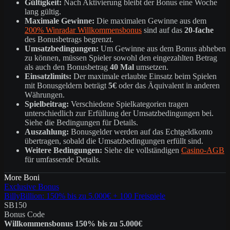
Gültigkeit:
Nach Aktivierung bleibt der Bonus eine Woche
lang gültig.
Maximale Gewinne:
Die maximalen Gewinne aus dem
200% Winradar Willkommensbonus
sind auf das
20-fache
des Bonusbetrags begrenzt.
Umsatzbedingungen:
Um Gewinne aus dem Bonus abheben
zu können, müssen Spieler sowohl den eingezahlten Betrag
als auch den Bonusbetrag
40 Mal
umsetzen.
Einsatzlimits:
Der maximale erlaubte Einsatz beim Spielen
mit Bonusgeldern beträgt
5€
oder das Äquivalent in anderen
Währungen.
Spielbeitrag:
Verschiedene Spielkategorien tragen
unterschiedlich zur Erfüllung der Umsatzbedingungen bei.
Siehe die Bedingungen für Details.
Auszahlung:
Bonusgelder werden auf das Echtgeldkonto
übertragen, sobald die Umsatzbedingungen erfüllt sind.
Weitere Bedingungen:
Siehe die vollständigen
Casino-AGB
für umfassende Details.
More Boni
Exclusive Bonus
BillyBillion: 150% bis zu 5.000€ + 100 Freispiele
SB150
Bonus Code
Willkommensbonus 150% bis zu 5.000€