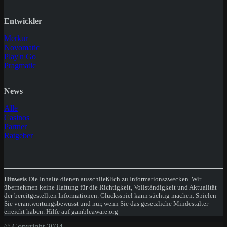
Entwickler
Merkur
Novomatic
Play'n Go
Pragmatic
News
Alle
Casinos
Partner
Ratgeber
Hinweis
Die Inhalte dienen ausschließlich zu Informationszwecken. Wir
übernehmen keine Haftung für die Richtigkeit, Vollständigkeit und Aktualität
der bereitgestellten Informationen. Glücksspiel kann süchtig machen. Spielen
Sie verantwortungsbewusst und nur, wenn Sie das gesetzliche Mindestalter
erreicht haben. Hilfe auf gambleaware.org
© Copyright 2024