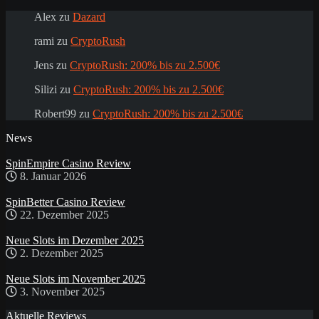
Alex
zu
Dazard
rami
zu
CryptoRush
Jens
zu
CryptoRush: 200% bis zu 2.500€
Silizi
zu
CryptoRush: 200% bis zu 2.500€
Robert99
zu
CryptoRush: 200% bis zu 2.500€
News
SpinEmpire Casino Review
8. Januar 2026
SpinBetter Casino Review
22. Dezember 2025
Neue Slots im Dezember 2025
2. Dezember 2025
Neue Slots im November 2025
3. November 2025
Aktuelle Reviews