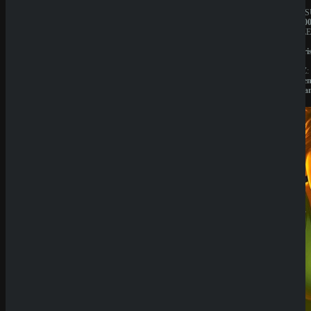
JAHRESUMSATZ:
JAHRES
1.000.000€
1.000.00
BESITZER:
BESITZE
Liernin
Liernin
Enterprises
Enterpri
LTD
LTD
LIZENZ:
LIZENZ:
Komoren
Komore
(Anjouan)
(Anjoua
Neueste
Beiträge
SpinEmpir
e Casino
Review
SpinBetter
Casino
Review
Neue
Slots im