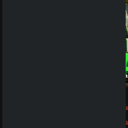
Dezember
2025
Neue
Slots im
November
2025
Neue
Slots im
Oktober
2025
Neueste
Kommenta
Alex
zu
Dazard
rami
zu
CryptoRus
Jens
zu
CryptoRush
200% bis