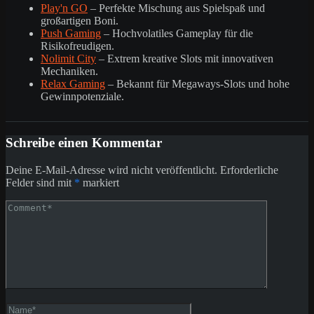
Play'n GO
– Perfekte Mischung aus Spielspaß und
großartigen Boni.
Push Gaming
– Hochvolatiles Gameplay für die
Risikofreudigen.
Nolimit City
– Extrem kreative Slots mit innovativen
Mechaniken.
Relax Gaming
– Bekannt für Megaways-Slots und hohe
Gewinnpotenziale.
Schreibe einen Kommentar
Deine E-Mail-Adresse wird nicht veröffentlicht.
Erforderliche
Felder sind mit
*
markiert