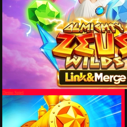
Demo Spiel