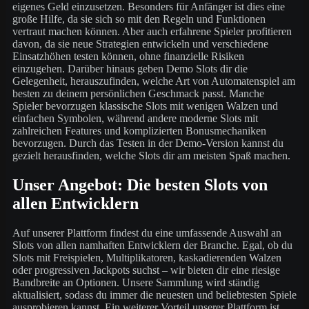
eigenes Geld einzusetzen. Besonders für Anfänger ist dies eine
große Hilfe, da sie sich so mit den Regeln und Funktionen
vertraut machen können. Aber auch erfahrene Spieler profitieren
davon, da sie neue Strategien entwickeln und verschiedene
Einsatzhöhen testen können, ohne finanzielle Risiken
einzugehen. Darüber hinaus geben Demo Slots dir die
Gelegenheit, herauszufinden, welche Art von Automatenspiel am
besten zu deinem persönlichen Geschmack passt. Manche
Spieler bevorzugen klassische Slots mit wenigen Walzen und
einfachen Symbolen, während andere moderne Slots mit
zahlreichen Features und komplizierten Bonusmechaniken
bevorzugen. Durch das Testen in der Demo-Version kannst du
gezielt herausfinden, welche Slots dir am meisten Spaß machen.
Unser Angebot: Die besten Slots von
allen Entwicklern
Auf unserer Plattform findest du eine umfassende Auswahl an
Slots von allen namhaften Entwicklern der Branche. Egal, ob du
Slots mit Freispielen, Multiplikatoren, kaskadierenden Walzen
oder progressiven Jackpots suchst – wir bieten dir eine riesige
Bandbreite an Optionen. Unsere Sammlung wird ständig
aktualisiert, sodass du immer die neuesten und beliebtesten Spiele
ausprobieren kannst. Ein weiterer Vorteil unserer Plattform ist,