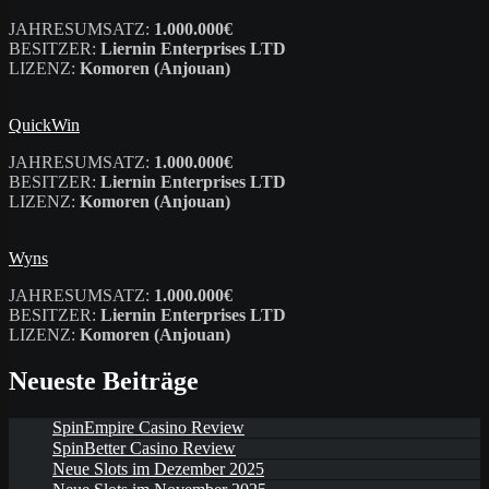
JAHRESUMSATZ:
1.000.000€
BESITZER:
Liernin Enterprises LTD
LIZENZ:
Komoren (Anjouan)
QuickWin
JAHRESUMSATZ:
1.000.000€
BESITZER:
Liernin Enterprises LTD
LIZENZ:
Komoren (Anjouan)
Wyns
JAHRESUMSATZ:
1.000.000€
BESITZER:
Liernin Enterprises LTD
LIZENZ:
Komoren (Anjouan)
Neueste Beiträge
SpinEmpire Casino Review
SpinBetter Casino Review
Neue Slots im Dezember 2025