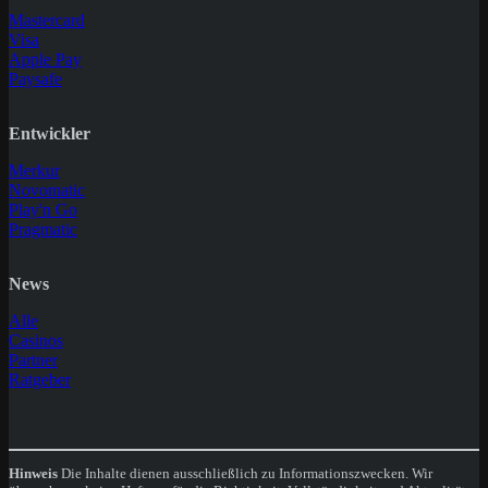
Mastercard
Visa
Apple Pay
Paysafe
Entwickler
Merkur
Novomatic
Play'n Go
Pragmatic
News
Alle
Casinos
Partner
Ratgeber
Hinweis
Die Inhalte dienen ausschließlich zu Informationszwecken. Wir