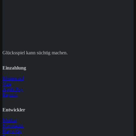
browser for the next time I comment.
Glücksspiel kann süchtig machen.
Einzahlung
Mastercard
Visa
Apple Pay
Paysafe
Entwickler
Merkur
Novomatic
Play'n Go