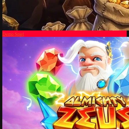
Demo Spiel