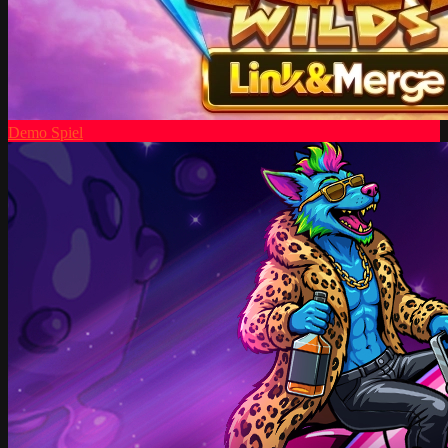
Demo Spiel