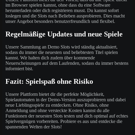
im Browser spielen kannst, ohne dass du eine Software
herunterladen oder dich registrieren musst. Du kannst sofort
loslegen und die Slots nach Belieben ausprobieren. Dies macht
unser Angebot besonders benutzerfreundlich und flexibel.
Regelmäßige Updates und neue Spiele
Unsere Sammlung an Demo Slots wird ständig aktualisiert,
sodass du immer die neuesten und beliebtesten Titel spielen
kannst. Wir halten dich zudem über kommende
Neuerscheinungen auf dem Laufenden, sodass du immer bestens
informiert bist.
Fazit: Spielspaß ohne Risiko
Unsere Plattform bietet dir die perfekte Möglichkeit,
Spielautomaten in der Demo-Version auszuprobieren und dabei
neue Lieblingsspiele zu entdecken. Ohne Risiko, ohne
Anmeldung und ohne versteckte Kosten kannst du alle
Funktionen der neuesten Slots testen und dich optimal auf echtes
Spielvergnügen vorbereiten. Probiere es aus und entdecke die
spannenden Welten der Slots!