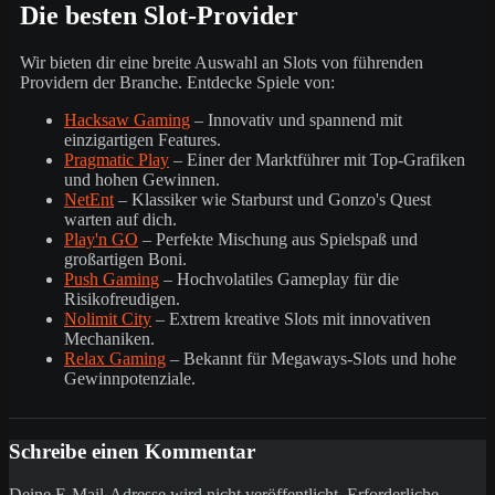
Die besten Slot-Provider
Wir bieten dir eine breite Auswahl an Slots von führenden
Providern der Branche. Entdecke Spiele von:
Hacksaw Gaming
– Innovativ und spannend mit
einzigartigen Features.
Pragmatic Play
– Einer der Marktführer mit Top-Grafiken
und hohen Gewinnen.
NetEnt
– Klassiker wie Starburst und Gonzo's Quest
warten auf dich.
Play'n GO
– Perfekte Mischung aus Spielspaß und
großartigen Boni.
Push Gaming
– Hochvolatiles Gameplay für die
Risikofreudigen.
Nolimit City
– Extrem kreative Slots mit innovativen
Mechaniken.
Relax Gaming
– Bekannt für Megaways-Slots und hohe
Gewinnpotenziale.
Schreibe einen Kommentar
Deine E-Mail-Adresse wird nicht veröffentlicht.
Erforderliche