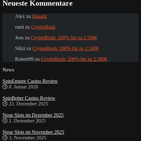
Neueste Kommentare
Alex
zu
Dazard
rami
zu
CryptoRush
Jens
zu
CryptoRush: 200% bis zu 2.500€
Silizi
zu
CryptoRush: 200% bis zu 2.500€
Robert99
zu
CryptoRush: 200% bis zu 2.500€
News
SpinEmpire Casino Review
8. Januar 2026
SpinBetter Casino Review
22. Dezember 2025
Neue Slots im Dezember 2025
2. Dezember 2025
Neue Slots im November 2025
3. November 2025