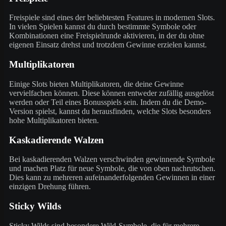
Freispiele sind eines der beliebtesten Features in modernen Slots.
In vielen Spielen kannst du durch bestimmte Symbole oder
Kombinationen eine Freispielrunde aktivieren, in der du ohne
eigenen Einsatz drehst und trotzdem Gewinne erzielen kannst.
Multiplikatoren
Einige Slots bieten Multiplikatoren, die deine Gewinne
vervielfachen können. Diese können entweder zufällig ausgelöst
werden oder Teil eines Bonusspiels sein. Indem du die Demo-
Version spielst, kannst du herausfinden, welche Slots besonders
hohe Multiplikatoren bieten.
Kaskadierende Walzen
Bei kaskadierenden Walzen verschwinden gewinnende Symbole
und machen Platz für neue Symbole, die von oben nachrutschen.
Dies kann zu mehreren aufeinanderfolgenden Gewinnen in einer
einzigen Drehung führen.
Sticky Wilds
Sticky Wilds sind besondere Wild-Symbole, die für mehrere