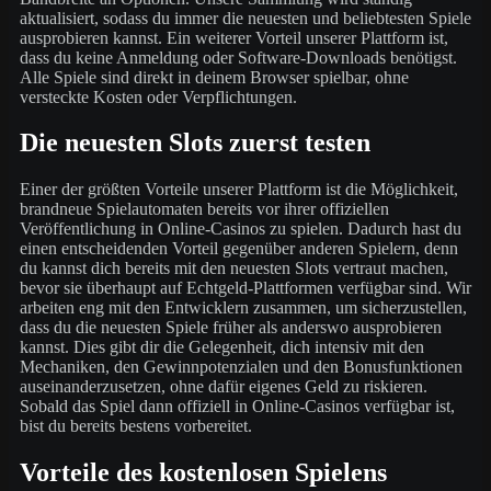
aktualisiert, sodass du immer die neuesten und beliebtesten Spiele
ausprobieren kannst. Ein weiterer Vorteil unserer Plattform ist,
dass du keine Anmeldung oder Software-Downloads benötigst.
Alle Spiele sind direkt in deinem Browser spielbar, ohne
versteckte Kosten oder Verpflichtungen.
Die neuesten Slots zuerst testen
Einer der größten Vorteile unserer Plattform ist die Möglichkeit,
brandneue Spielautomaten bereits vor ihrer offiziellen
Veröffentlichung in Online-Casinos zu spielen. Dadurch hast du
einen entscheidenden Vorteil gegenüber anderen Spielern, denn
du kannst dich bereits mit den neuesten Slots vertraut machen,
bevor sie überhaupt auf Echtgeld-Plattformen verfügbar sind. Wir
arbeiten eng mit den Entwicklern zusammen, um sicherzustellen,
dass du die neuesten Spiele früher als anderswo ausprobieren
kannst. Dies gibt dir die Gelegenheit, dich intensiv mit den
Mechaniken, den Gewinnpotenzialen und den Bonusfunktionen
auseinanderzusetzen, ohne dafür eigenes Geld zu riskieren.
Sobald das Spiel dann offiziell in Online-Casinos verfügbar ist,
bist du bereits bestens vorbereitet.
Vorteile des kostenlosen Spielens