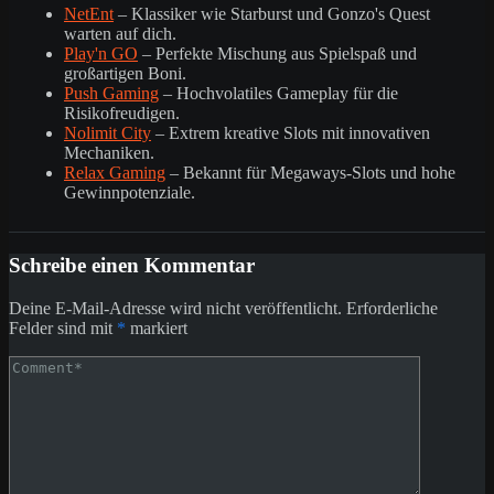
NetEnt
– Klassiker wie Starburst und Gonzo's Quest
warten auf dich.
Play'n GO
– Perfekte Mischung aus Spielspaß und
großartigen Boni.
Push Gaming
– Hochvolatiles Gameplay für die
Risikofreudigen.
Nolimit City
– Extrem kreative Slots mit innovativen
Mechaniken.
Relax Gaming
– Bekannt für Megaways-Slots und hohe
Gewinnpotenziale.
Schreibe einen Kommentar
Deine E-Mail-Adresse wird nicht veröffentlicht.
Erforderliche
Felder sind mit
*
markiert