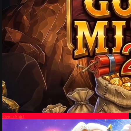
Demo Spiel