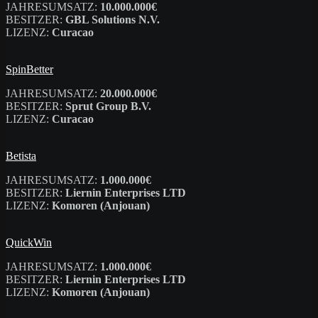
JAHRESUMSATZ:
10.000.000€
BESITZER:
GBL Solutions N.V.
LIZENZ:
Curacao
SpinBetter
JAHRESUMSATZ:
20.000.000€
BESITZER:
Sprut Group B.V.
LIZENZ:
Curacao
Betista
JAHRESUMSATZ:
1.000.000€
BESITZER:
Liernin Enterprises LTD
LIZENZ:
Komoren (Anjouan)
QuickWin
JAHRESUMSATZ:
1.000.000€
BESITZER:
Liernin Enterprises LTD
LIZENZ:
Komoren (Anjouan)