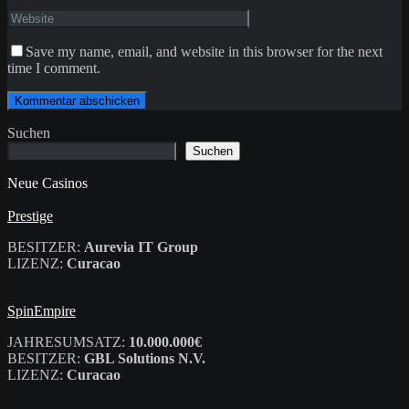
Save my name, email, and website in this browser for the next
time I comment.
Suchen
Suchen
Neue Casinos
Prestige
BESITZER:
Aurevia IT Group
LIZENZ:
Curacao
SpinEmpire
JAHRESUMSATZ:
10.000.000€
BESITZER:
GBL Solutions N.V.
LIZENZ:
Curacao