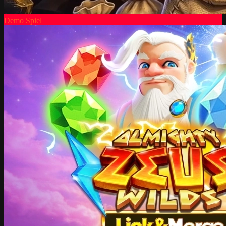
Demo Spiel