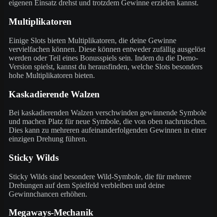
eigenen Einsatz drehst und trotzdem Gewinne erzielen kannst.
Multiplikatoren
Einige Slots bieten Multiplikatoren, die deine Gewinne
vervielfachen können. Diese können entweder zufällig ausgelöst
werden oder Teil eines Bonusspiels sein. Indem du die Demo-
Version spielst, kannst du herausfinden, welche Slots besonders
hohe Multiplikatoren bieten.
Kaskadierende Walzen
Bei kaskadierenden Walzen verschwinden gewinnende Symbole
und machen Platz für neue Symbole, die von oben nachrutschen.
Dies kann zu mehreren aufeinanderfolgenden Gewinnen in einer
einzigen Drehung führen.
Sticky Wilds
Sticky Wilds sind besondere Wild-Symbole, die für mehrere
Drehungen auf dem Spielfeld verbleiben und deine
Gewinnchancen erhöhen.
Megaways-Mechanik