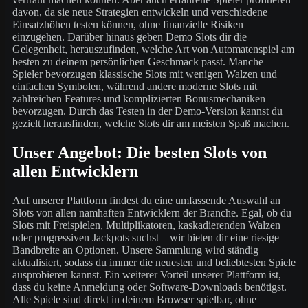
davon, da sie neue Strategien entwickeln und verschiedene
Einsatzhöhen testen können, ohne finanzielle Risiken
einzugehen. Darüber hinaus geben Demo Slots dir die
Gelegenheit, herauszufinden, welche Art von Automatenspiel am
besten zu deinem persönlichen Geschmack passt. Manche
Spieler bevorzugen klassische Slots mit wenigen Walzen und
einfachen Symbolen, während andere moderne Slots mit
zahlreichen Features und komplizierten Bonusmechaniken
bevorzugen. Durch das Testen in der Demo-Version kannst du
gezielt herausfinden, welche Slots dir am meisten Spaß machen.
Unser Angebot: Die besten Slots von
allen Entwicklern
Auf unserer Plattform findest du eine umfassende Auswahl an
Slots von allen namhaften Entwicklern der Branche. Egal, ob du
Slots mit Freispielen, Multiplikatoren, kaskadierenden Walzen
oder progressiven Jackpots suchst – wir bieten dir eine riesige
Bandbreite an Optionen. Unsere Sammlung wird ständig
aktualisiert, sodass du immer die neuesten und beliebtesten Spiele
ausprobieren kannst. Ein weiterer Vorteil unserer Plattform ist,
dass du keine Anmeldung oder Software-Downloads benötigst.
Alle Spiele sind direkt in deinem Browser spielbar, ohne