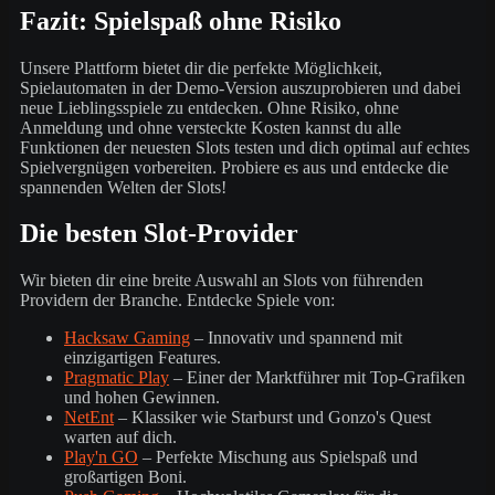
Fazit: Spielspaß ohne Risiko
Unsere Plattform bietet dir die perfekte Möglichkeit,
Spielautomaten in der Demo-Version auszuprobieren und dabei
neue Lieblingsspiele zu entdecken. Ohne Risiko, ohne
Anmeldung und ohne versteckte Kosten kannst du alle
Funktionen der neuesten Slots testen und dich optimal auf echtes
Spielvergnügen vorbereiten. Probiere es aus und entdecke die
spannenden Welten der Slots!
Die besten Slot-Provider
Wir bieten dir eine breite Auswahl an Slots von führenden
Providern der Branche. Entdecke Spiele von:
Hacksaw Gaming
– Innovativ und spannend mit
einzigartigen Features.
Pragmatic Play
– Einer der Marktführer mit Top-Grafiken
und hohen Gewinnen.
NetEnt
– Klassiker wie Starburst und Gonzo's Quest
warten auf dich.
Play'n GO
– Perfekte Mischung aus Spielspaß und
großartigen Boni.