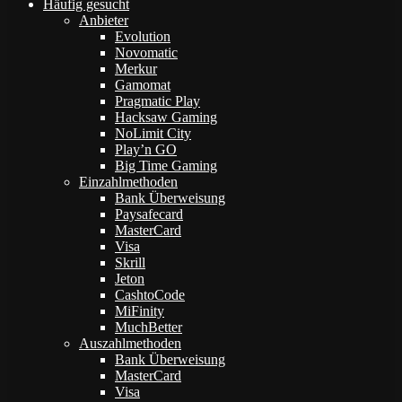
Häufig gesucht
Anbieter
Evolution
Novomatic
Merkur
Gamomat
Pragmatic Play
Hacksaw Gaming
NoLimit City
Play’n GO
Big Time Gaming
Einzahlmethoden
Bank Überweisung
Paysafecard
MasterCard
Visa
Skrill
Jeton
CashtoCode
MiFinity
MuchBetter
Auszahlmethoden
Bank Überweisung
MasterCard
Visa