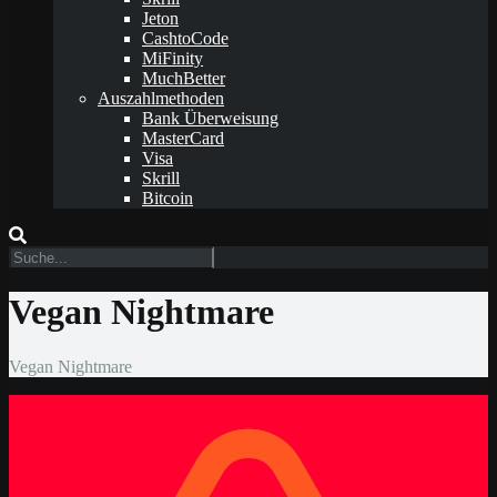
Jeton
CashtoCode
MiFinity
MuchBetter
Auszahlmethoden
Bank Überweisung
MasterCard
Visa
Skrill
Bitcoin
Vegan Nightmare
Vegan Nightmare