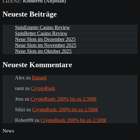
LIZENZ:
Komoren (Anjouan)
Neueste Beiträge
SpinEmpire Casino Review
SpinBetter Casino Review
Neue Slots im Dezember 2025
Neue Slots im November 2025
Neue Slots im Oktober 2025
Neueste Kommentare
Alex
zu
Dazard
rami
zu
CryptoRush
Jens
zu
CryptoRush: 200% bis zu 2.500€
Silizi
zu
CryptoRush: 200% bis zu 2.500€
Robert99
zu
CryptoRush: 200% bis zu 2.500€
News