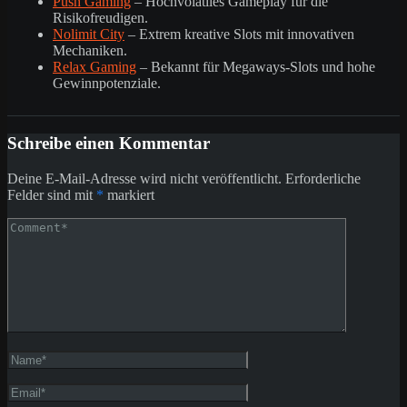
Push Gaming
– Hochvolatiles Gameplay für die
Risikofreudigen.
Nolimit City
– Extrem kreative Slots mit innovativen
Mechaniken.
Relax Gaming
– Bekannt für Megaways-Slots und hohe
Gewinnpotenziale.
Schreibe einen Kommentar
Deine E-Mail-Adresse wird nicht veröffentlicht.
Erforderliche
Felder sind mit
*
markiert