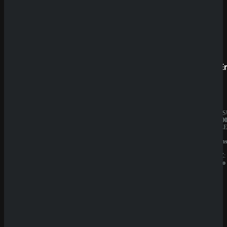
Prestige
SpinE
BESITZER:
JAHRES
Aurevia
10.000.0
IT
BESITZE
Group
GBL
LIZENZ:
Solution
Curacao
N.V.
LIZENZ:
Curacao