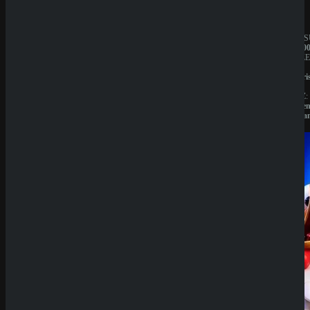
JAHRESUMSATZ:
JAHRES
1.000.000€
1.000.00
BESITZER:
BESITZE
Liernin
Liernin
Enterprises
Enterpri
LTD
LTD
LIZENZ:
LIZENZ:
Komoren
Komore
(Anjouan)
(Anjoua
Neueste
Beiträge
SpinEmpir
e Casino
Review
SpinBetter
Casino
Review