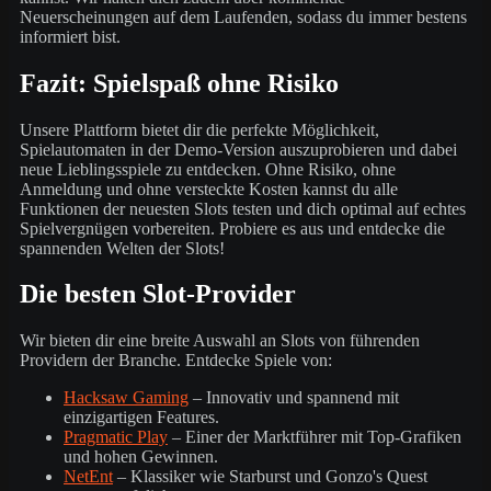
Neuerscheinungen auf dem Laufenden, sodass du immer bestens
informiert bist.
Fazit: Spielspaß ohne Risiko
Unsere Plattform bietet dir die perfekte Möglichkeit,
Spielautomaten in der Demo-Version auszuprobieren und dabei
neue Lieblingsspiele zu entdecken. Ohne Risiko, ohne
Anmeldung und ohne versteckte Kosten kannst du alle
Funktionen der neuesten Slots testen und dich optimal auf echtes
Spielvergnügen vorbereiten. Probiere es aus und entdecke die
spannenden Welten der Slots!
Die besten Slot-Provider
Wir bieten dir eine breite Auswahl an Slots von führenden
Providern der Branche. Entdecke Spiele von:
Hacksaw Gaming
– Innovativ und spannend mit
einzigartigen Features.
Pragmatic Play
– Einer der Marktführer mit Top-Grafiken
und hohen Gewinnen.
NetEnt
– Klassiker wie Starburst und Gonzo's Quest