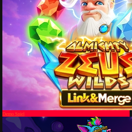
Demo Spiel