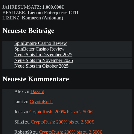
JAHRESUMSATZ:
1.000.000€
BESITZER:
Liernin Enterprises LTD
LIZENZ:
Komoren (Anjouan)
Neueste Beiträge
SpinEmpire Casino Review
SpinBetter Casino Review
Neue Slots im Dezember 2025
Neue Slots im November 2025
Neue Slots im Oktober 2025
Neueste Kommentare
Alex
zu
Dazard
rami
zu
CryptoRush
Jens
zu
CryptoRush: 200% bis zu 2.500€
Silizi
zu
CryptoRush: 200% bis zu 2.500€
Robert99
zu
CryptoRush: 200% bis zu 2.500€