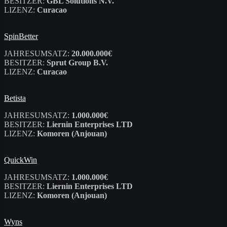
BESITZER:
GBL Solutions N.V.
LIZENZ:
Curacao
SpinBetter
JAHRESUMSATZ:
20.000.000€
BESITZER:
Sprut Group B.V.
LIZENZ:
Curacao
Betista
JAHRESUMSATZ:
1.000.000€
BESITZER:
Liernin Enterprises LTD
LIZENZ:
Komoren (Anjouan)
QuickWin
JAHRESUMSATZ:
1.000.000€
BESITZER:
Liernin Enterprises LTD
LIZENZ:
Komoren (Anjouan)
Wyns