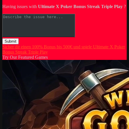
Having issues with
Ultimate X Poker Bonus Streak Triple Play
?
Submit
Sicher dir einen 100% Bonus bis 500€ und spiele Ultimate X Poker
Bonus Streak Triple Play
Try Our Featured Games