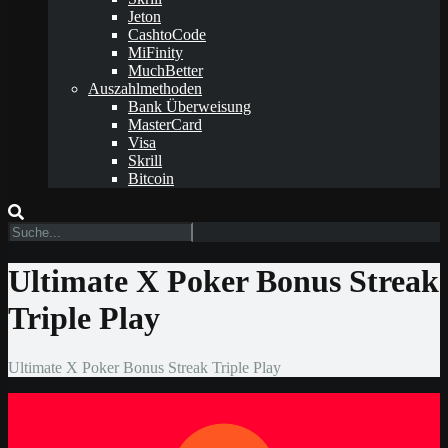
Jeton
CashtoCode
MiFinity
MuchBetter
Auszahlmethoden
Bank Überweisung
MasterCard
Visa
Skrill
Bitcoin
Ultimate X Poker Bonus Streak
Triple Play
Ultimate X Poker Bonus Streak Triple Play