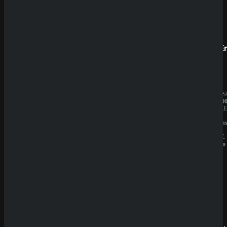
Prestige
SpinE
BESITZER:
JAHRES
Aurevia
10.000.0
IT
BESITZE
Group
GBL
LIZENZ:
Solution
Curacao
N.V.
LIZENZ:
Curacao