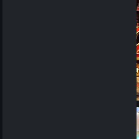
rami
zu
CryptoRus
Jens
zu
CryptoRush
200% bis
zu 2.500€
Silizi
zu
CryptoRush
200% bis
zu 2.500€
Robert99
zu
CryptoRush
200% bis
zu 2.500€
Demo Spiel
News
SpinEmpire Casino
Review
8. Januar 2026
SpinBetter Casino
Review