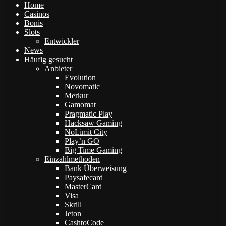
Home
Casinos
Bonis
Slots
Entwickler
News
Häufig gesucht
Anbieter
Evolution
Novomatic
Merkur
Gamomat
Pragmatic Play
Hacksaw Gaming
NoLimit City
Play’n GO
Big Time Gaming
Einzahlmethoden
Bank Überweisung
Paysafecard
MasterCard
Visa
Skrill
Jeton
CashtoCode