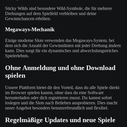
Sticky Wilds sind besondere Wild-Symbole, die für mehrere
Drehungen auf dem Spielfeld verbleiben und deine
Gewinnchancen erhöhen.
Megaways-Mechanik
Einige moderne Slots verwenden das Megaways-System, bei
dem sich die Anzahl der Gewinnlinien mit jeder Drehung ändern
kann. Dies sorgt für ein dynamisches und abwechslungsreiches
Spielerlebnis.
Ohne Anmeldung und ohne Download
spielen
Unsere Plattform bietet dir den Vorteil, dass du alle Spiele direkt
im Browser spielen kannst, ohne dass du eine Software
herunterladen oder dich registrieren musst. Du kannst sofort
loslegen und die Slots nach Belieben ausprobieren. Dies macht
unser Angebot besonders benutzerfreundlich und flexibel.
Regelmäßige Updates und neue Spiele