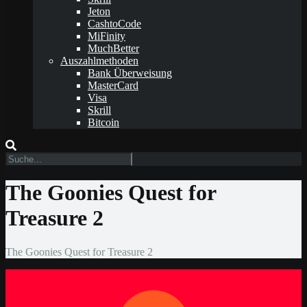
Jeton
CashtoCode
MiFinity
MuchBetter
Auszahlmethoden
Bank Überweisung
MasterCard
Visa
Skrill
Bitcoin
The Goonies Quest for
Treasure 2
The Goonies Quest for Treasure 2