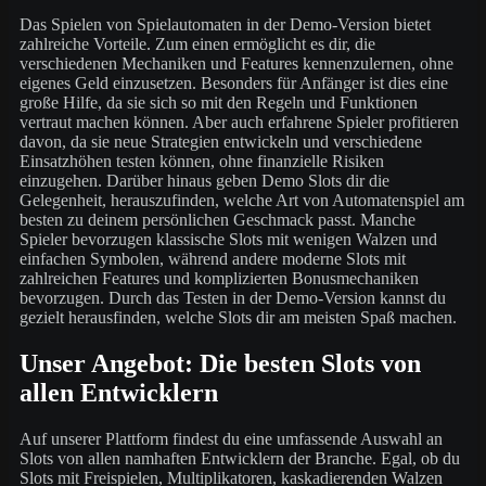
Das Spielen von Spielautomaten in der Demo-Version bietet
zahlreiche Vorteile. Zum einen ermöglicht es dir, die
verschiedenen Mechaniken und Features kennenzulernen, ohne
eigenes Geld einzusetzen. Besonders für Anfänger ist dies eine
große Hilfe, da sie sich so mit den Regeln und Funktionen
vertraut machen können. Aber auch erfahrene Spieler profitieren
davon, da sie neue Strategien entwickeln und verschiedene
Einsatzhöhen testen können, ohne finanzielle Risiken
einzugehen. Darüber hinaus geben Demo Slots dir die
Gelegenheit, herauszufinden, welche Art von Automatenspiel am
besten zu deinem persönlichen Geschmack passt. Manche
Spieler bevorzugen klassische Slots mit wenigen Walzen und
einfachen Symbolen, während andere moderne Slots mit
zahlreichen Features und komplizierten Bonusmechaniken
bevorzugen. Durch das Testen in der Demo-Version kannst du
gezielt herausfinden, welche Slots dir am meisten Spaß machen.
Unser Angebot: Die besten Slots von
allen Entwicklern
Auf unserer Plattform findest du eine umfassende Auswahl an
Slots von allen namhaften Entwicklern der Branche. Egal, ob du
Slots mit Freispielen, Multiplikatoren, kaskadierenden Walzen