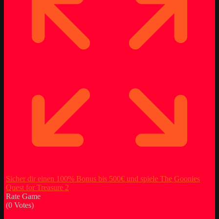
Sicher dir einen 100% Bonus bis 500€ und spiele The Goonies
Quest for Treasure 2
Rate Game
(
0
Votes)