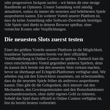
oder progressiven Jackpots suchst – wir bieten dir eine riesige
Bandbreite an Optionen. Unsere Sammlung wird ständig
aktualisiert, sodass du immer die neuesten und beliebtesten Spiele
ausprobieren kannst. Ein weiterer Vorteil unserer Plattform ist,
dass du keine Anmeldung oder Software-Downloads benötigst.
Alle Spiele sind direkt in deinem Browser spielbar, ohne
versteckte Kosten oder Verpflichtungen.
Die neuesten Slots zuerst testen
Einer der größten Vorteile unserer Plattform ist die Möglichkeit,
brandneue Spielautomaten bereits vor ihrer offiziellen
Veröffentlichung in Online-Casinos zu spielen. Dadurch hast du
einen entscheidenden Vorteil gegenüber anderen Spielern, denn
du kannst dich bereits mit den neuesten Slots vertraut machen,
bevor sie überhaupt auf Echtgeld-Plattformen verfügbar sind. Wir
arbeiten eng mit den Entwicklern zusammen, um sicherzustellen,
dass du die neuesten Spiele früher als anderswo ausprobieren
kannst. Dies gibt dir die Gelegenheit, dich intensiv mit den
Mechaniken, den Gewinnpotenzialen und den Bonusfunktionen
auseinanderzusetzen, ohne dafür eigenes Geld zu riskieren.
Sobald das Spiel dann offiziell in Online-Casinos verfügbar ist,
bist du bereits bestens vorbereitet.