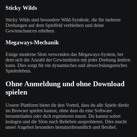
Sticky Wilds
Sticky Wilds sind besondere Wild-Symbole, die für mehrere
Drehungen auf dem Spielfeld verbleiben und deine
Gewinnchancen erhöhen.
Megaways-Mechanik
Einige moderne Slots verwenden das Megaways-System, bei
dem sich die Anzahl der Gewinnlinien mit jeder Drehung ändern
kann. Dies sorgt für ein dynamisches und abwechslungsreiches
Spielerlebnis.
Ohne Anmeldung und ohne Download
spielen
Unsere Plattform bietet dir den Vorteil, dass du alle Spiele direkt
im Browser spielen kannst, ohne dass du eine Software
herunterladen oder dich registrieren musst. Du kannst sofort
loslegen und die Slots nach Belieben ausprobieren. Dies macht
unser Angebot besonders benutzerfreundlich und flexibel.