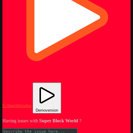
Echtgeldmodus
Demoversion
Having issues with
Super Block World
?