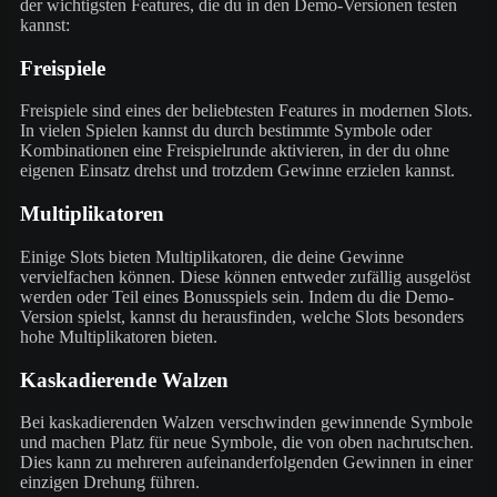
der wichtigsten Features, die du in den Demo-Versionen testen
kannst:
Freispiele
Freispiele sind eines der beliebtesten Features in modernen Slots.
In vielen Spielen kannst du durch bestimmte Symbole oder
Kombinationen eine Freispielrunde aktivieren, in der du ohne
eigenen Einsatz drehst und trotzdem Gewinne erzielen kannst.
Multiplikatoren
Einige Slots bieten Multiplikatoren, die deine Gewinne
vervielfachen können. Diese können entweder zufällig ausgelöst
werden oder Teil eines Bonusspiels sein. Indem du die Demo-
Version spielst, kannst du herausfinden, welche Slots besonders
hohe Multiplikatoren bieten.
Kaskadierende Walzen
Bei kaskadierenden Walzen verschwinden gewinnende Symbole
und machen Platz für neue Symbole, die von oben nachrutschen.
Dies kann zu mehreren aufeinanderfolgenden Gewinnen in einer
einzigen Drehung führen.