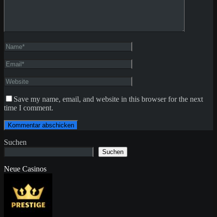
Save my name, email, and website in this browser for the next
time I comment.
Suchen
Suchen
Neue Casinos