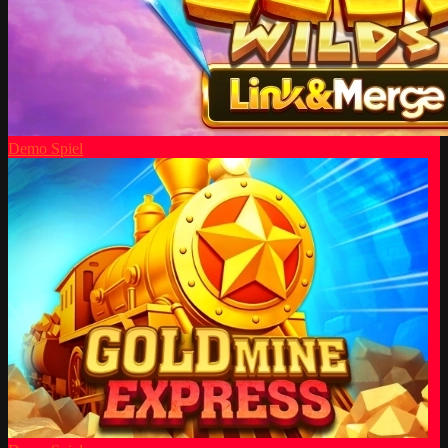
Demo Spiel