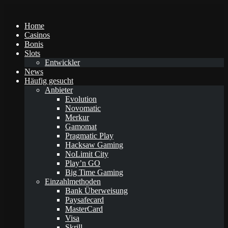
Home
Casinos
Bonis
Slots
Entwickler
News
Häufig gesucht
Anbieter
Evolution
Novomatic
Merkur
Gamomat
Pragmatic Play
Hacksaw Gaming
NoLimit City
Play’n GO
Big Time Gaming
Einzahlmethoden
Bank Überweisung
Paysafecard
MasterCard
Visa
Skrill