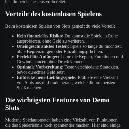
bist du bereits bestens vorbereitet.
Vorteile des kostenlosen Spielens
Beim kostenlosen Spielen von Slots genießt du viele Vorteile:
Kein finanzielles Risiko:
Du kannst die Spiele in Ruhe
ausprobieren, ohne Geld zu verlieren.
Uneingeschränktes Testen:
Spiele so lange du möchtest,
ohne Begrenzungen oder Einzahlungspflichten.
Perfekt für Anfänger:
Lerne die Regeln, Funktionen und
Gewinnchancen ohne Druck kennen.
Optimale Vorbereitung:
Teste verschiedene Strategien,
bevor du echtes Geld setzt.
Entdecke neue Lieblingsspiele:
Probiere eine Vielzahl
von Slots aus und finde heraus, welche dir am meisten
Spaß machen.
Die wichtigsten Features von Demo
Slots
Moderne Spielautomaten haben eine Vielzahl von Funktionen,
die das Spielerlebnis noch spannender machen. Hier sind einige