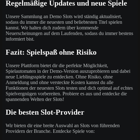
Regelmäßige Updates und neue Spiele
Unsere Sammlung an Demo Slots wird ständig aktualisiert,
sodass du immer die neuesten und beliebtesten Titel spielen
kannst. Wir halten dich zudem über kommende
Neuerscheinungen auf dem Laufenden, sodass du immer bestens
informiert bist.
Fazit: Spielspaß ohne Risiko
Unsere Plattform bietet dir die perfekte Möglichkeit,
Spielautomaten in der Demo-Version auszuprobieren und dabei
neue Lieblingsspiele zu entdecken. Ohne Risiko, ohne
Anmeldung und ohne versteckte Kosten kannst du alle
Funktionen der neuesten Slots testen und dich optimal auf echtes
Spielvergnügen vorbereiten. Probiere es aus und entdecke die
spannenden Welten der Slots!
Die besten Slot-Provider
Wir bieten dir eine breite Auswahl an Slots von führenden
Providern der Branche. Entdecke Spiele von: