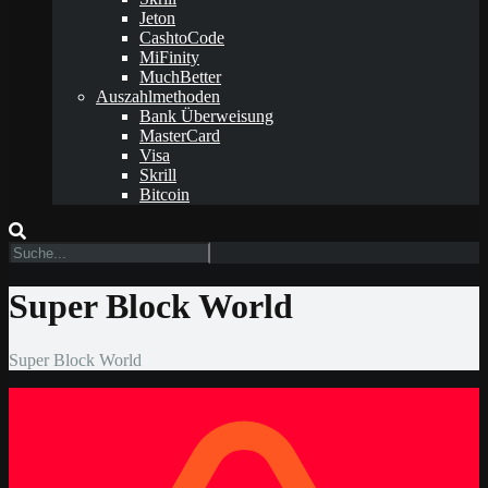
Jeton
CashtoCode
MiFinity
MuchBetter
Auszahlmethoden
Bank Überweisung
MasterCard
Visa
Skrill
Bitcoin
Super Block World
Super Block World