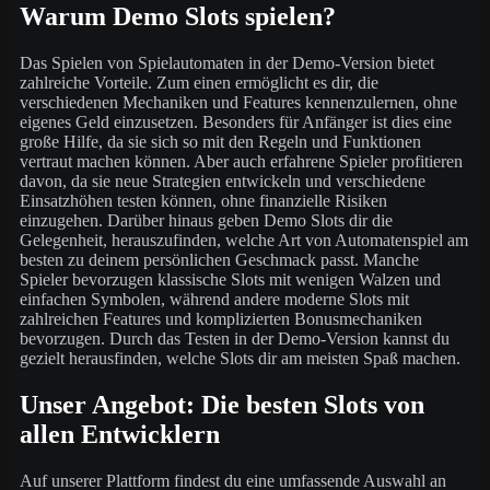
Warum Demo Slots spielen?
Das Spielen von Spielautomaten in der Demo-Version bietet
zahlreiche Vorteile. Zum einen ermöglicht es dir, die
verschiedenen Mechaniken und Features kennenzulernen, ohne
eigenes Geld einzusetzen. Besonders für Anfänger ist dies eine
große Hilfe, da sie sich so mit den Regeln und Funktionen
vertraut machen können. Aber auch erfahrene Spieler profitieren
davon, da sie neue Strategien entwickeln und verschiedene
Einsatzhöhen testen können, ohne finanzielle Risiken
einzugehen. Darüber hinaus geben Demo Slots dir die
Gelegenheit, herauszufinden, welche Art von Automatenspiel am
besten zu deinem persönlichen Geschmack passt. Manche
Spieler bevorzugen klassische Slots mit wenigen Walzen und
einfachen Symbolen, während andere moderne Slots mit
zahlreichen Features und komplizierten Bonusmechaniken
bevorzugen. Durch das Testen in der Demo-Version kannst du
gezielt herausfinden, welche Slots dir am meisten Spaß machen.
Unser Angebot: Die besten Slots von
allen Entwicklern
Auf unserer Plattform findest du eine umfassende Auswahl an