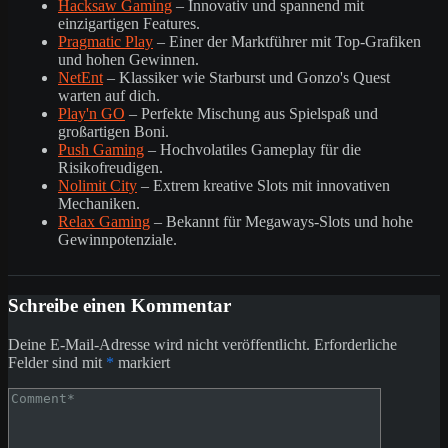
Hacksaw Gaming
– Innovativ und spannend mit
einzigartigen Features.
Pragmatic Play
– Einer der Marktführer mit Top-Grafiken
und hohen Gewinnen.
NetEnt
– Klassiker wie Starburst und Gonzo's Quest
warten auf dich.
Play'n GO
– Perfekte Mischung aus Spielspaß und
großartigen Boni.
Push Gaming
– Hochvolatiles Gameplay für die
Risikofreudigen.
Nolimit City
– Extrem kreative Slots mit innovativen
Mechaniken.
Relax Gaming
– Bekannt für Megaways-Slots und hohe
Gewinnpotenziale.
Schreibe einen Kommentar
Deine E-Mail-Adresse wird nicht veröffentlicht.
Erforderliche
Felder sind mit
*
markiert