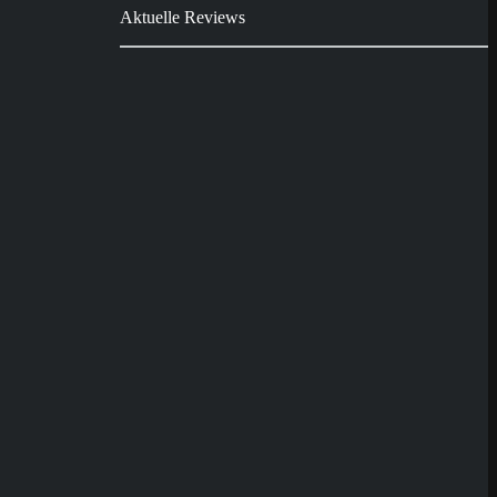
Aktuelle Reviews