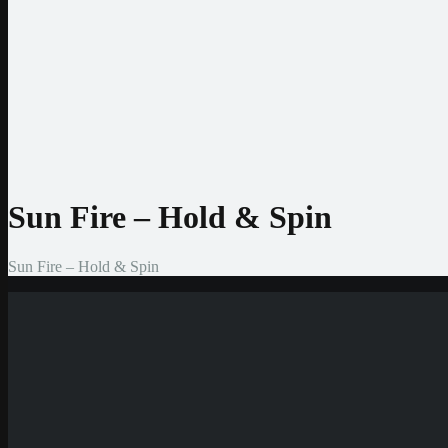
Aus
Sun Fire – Hold & Spin
Sun Fire – Hold & Spin