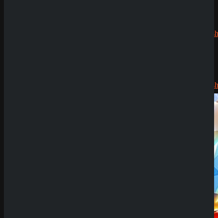
Having issues with
Steamrunners
?
zu 2.500€
Silizi
zu
CryptoRush
200% bis
zu 2.500€
Submit
Robert99
Sicher dir einen 100% Bonus bis 500€ und spiele
zu
Steamrunners
CryptoRush
Try Our Featured Games
200% bis
zu 2.500€
News
SpinEmpire Casino
Review
8. Januar 2026
SpinBetter Casino
Review
22. Dezember
2025
Neue Slots im
Dezember 2025