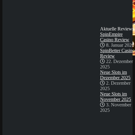
2. Dezember 202
Neue Slots im
November 2025
3. November
2025
Aktuelle Reviews
SpinEmpire
Casino Review
8. Januar 2026
SpinBetter Casino
Review
Demo Spiel
22. Dezember
2025
Neue Slots im
Dezember 2025
2. Dezember
2025
Neue Slots im
November 2025
3. November
2025