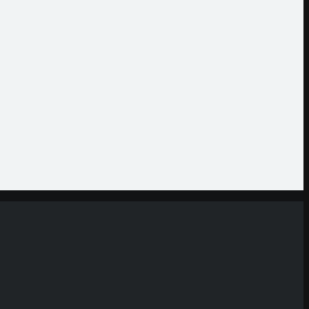
Suchen
Suchen
Neue Casinos
Prestige