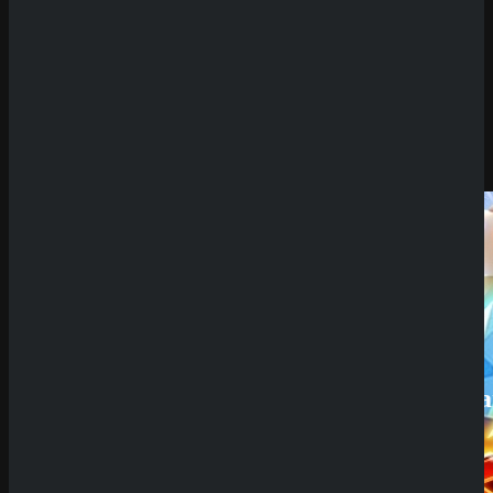
Review
SpinBetter
Casino
Review
Neue
Slots im
Submit
Dezember
Sicher dir einen 100% Bonus bis 500€ und spiele
2025
Spirit of Mustang West Express
Neue
Try Our Featured Games
Slots im
November
2025
Neue
Slots im
Oktober
2025
Neueste
Kommenta
Alex
zu
Dazard