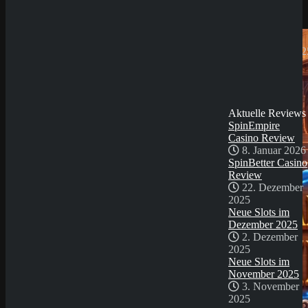
22. Dezember
2025
Demo Spiel
Neue Slots im
Dezember 2025
2. Dezember 202
Neue Slots im
November 2025
3. November
2025
Aktuelle Reviews
SpinEmpire
Casino Review
8. Januar 2026
SpinBetter Casino
Review
22. Dezember
2025
Neue Slots im
Dezember 2025
2. Dezember
2025
Neue Slots im
November 2025
3. November
2025