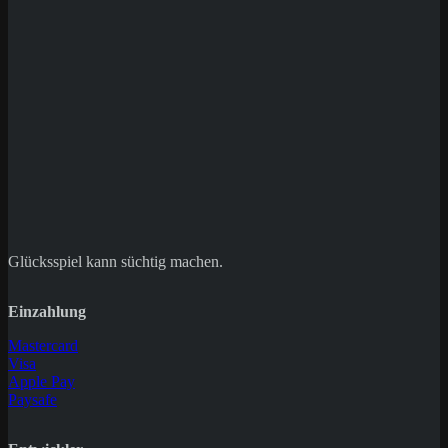
Save my name, email, and website in this
browser for the next time I comment.
Glücksspiel kann süchtig machen.
Einzahlung
Mastercard
Visa
Apple Pay
Paysafe