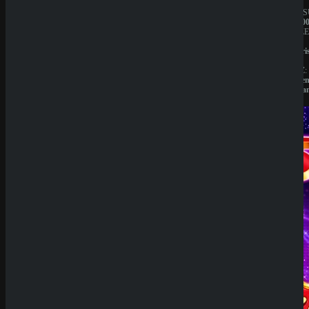
JAHRESUMSATZ:
JAHRES
1.000.000€
1.000.00
BESITZER:
BESITZE
Liernin
Liernin
Enterprises
Enterpri
LTD
LTD
LIZENZ:
LIZENZ:
Komoren
Komore
(Anjouan)
(Anjoua
Neueste
Beiträge
SpinEmpir
e Casino
Review
SpinBetter
Casino
Review
Neue
Slots im