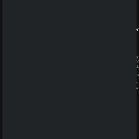
Prestige
SpinE
BESITZER:
JAHRES
Aurevia
10.000.0
IT
BESITZE
Group
GBL
LIZENZ:
Solution
Curacao
N.V.
LIZENZ:
Curacao