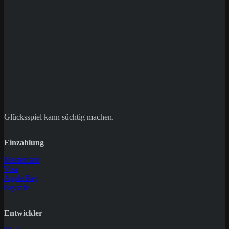
Save my name, email, and website in this
browser for the next time I comment.
Glücksspiel kann süchtig machen.
Einzahlung
Mastercard
Visa
Apple Pay
Paysafe
Entwickler