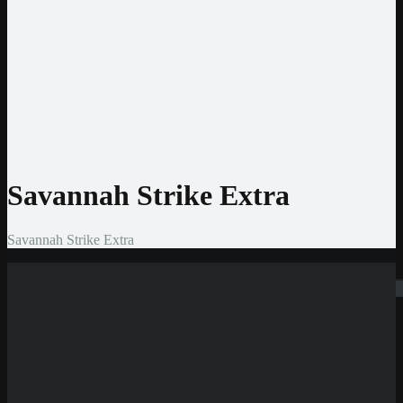
Jeton
CashtoCode
MiFinity
MuchBetter
Auszahlmethoden
Bank Überweisung
MasterCard
Visa
Skrill
Bitcoin
Savannah Strike Extra
Savannah Strike Extra
Suchen
Neue Casinos