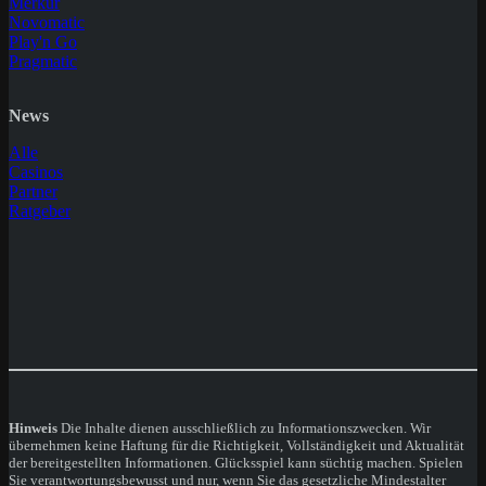
Merkur
Novomatic
Play'n Go
Pragmatic
News
Alle
Casinos
Partner
Ratgeber
Hinweis
Die Inhalte dienen ausschließlich zu Informationszwecken. Wir
übernehmen keine Haftung für die Richtigkeit, Vollständigkeit und Aktualität
der bereitgestellten Informationen. Glücksspiel kann süchtig machen. Spielen
Sie verantwortungsbewusst und nur, wenn Sie das gesetzliche Mindestalter