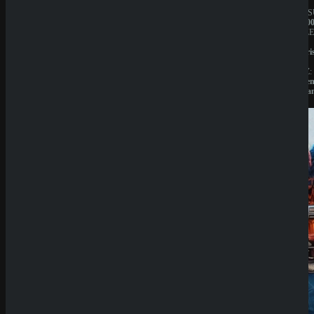
JAHRESUMSATZ:
JAHRES
1.000.000€
1.000.00
BESITZER:
BESITZE
Liernin
Liernin
Enterprises
Enterpri
LTD
LTD
LIZENZ:
LIZENZ:
Komoren
Komore
(Anjouan)
(Anjoua
Neueste
Beiträge
SpinEmpir
e Casino
Review
SpinBetter
Casino
Review
Neue
Slots im