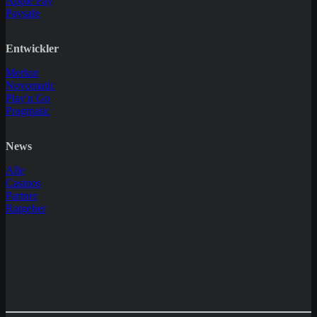
Apple Pay
Paysafe
Entwickler
Merkur
Novomatic
Play'n Go
Pragmatic
News
Alle
Casinos
Partner
Ratgeber