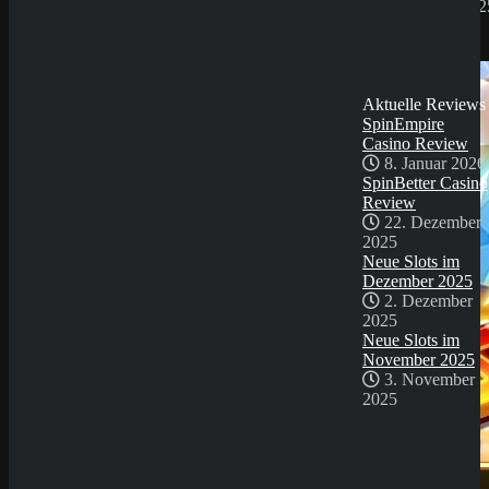
2. Dezember 202
Sicher dir einen 100% Bonus bis 500€ und spiele
Neue Slots im
Savage Sunday Bowl
November 2025
Try Our Featured Games
3. November
2025
Aktuelle Reviews
SpinEmpire
Casino Review
8. Januar 2026
SpinBetter Casino
Review
22. Dezember
2025
Neue Slots im
Dezember 2025
2. Dezember
2025
Neue Slots im
November 2025
3. November
2025