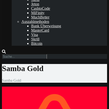
Jeton
CashtoCode
MiFinity
MuchBetter
Auszahlmethoden
Bank Überweisung
MasterCard
Visa
Skrill
Bitcoin
Samba Gold
Samba Gold