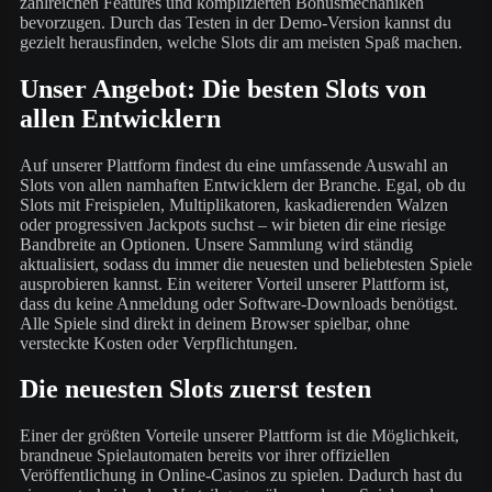
zahlreichen Features und komplizierten Bonusmechaniken
bevorzugen. Durch das Testen in der Demo-Version kannst du
gezielt herausfinden, welche Slots dir am meisten Spaß machen.
Unser Angebot: Die besten Slots von
allen Entwicklern
Auf unserer Plattform findest du eine umfassende Auswahl an
Slots von allen namhaften Entwicklern der Branche. Egal, ob du
Slots mit Freispielen, Multiplikatoren, kaskadierenden Walzen
oder progressiven Jackpots suchst – wir bieten dir eine riesige
Bandbreite an Optionen. Unsere Sammlung wird ständig
aktualisiert, sodass du immer die neuesten und beliebtesten Spiele
ausprobieren kannst. Ein weiterer Vorteil unserer Plattform ist,
dass du keine Anmeldung oder Software-Downloads benötigst.
Alle Spiele sind direkt in deinem Browser spielbar, ohne
versteckte Kosten oder Verpflichtungen.
Die neuesten Slots zuerst testen
Einer der größten Vorteile unserer Plattform ist die Möglichkeit,
brandneue Spielautomaten bereits vor ihrer offiziellen
Veröffentlichung in Online-Casinos zu spielen. Dadurch hast du