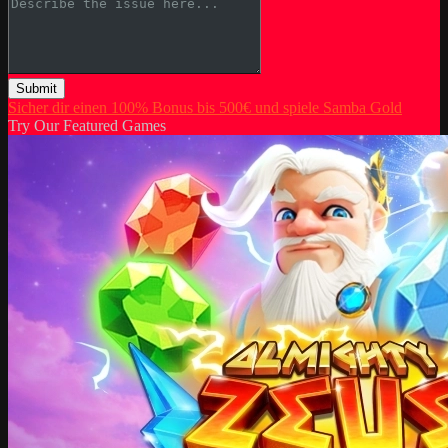
Submit
Sicher dir einen 100% Bonus bis 500€ und spiele Samba Gold
Try Our Featured Games