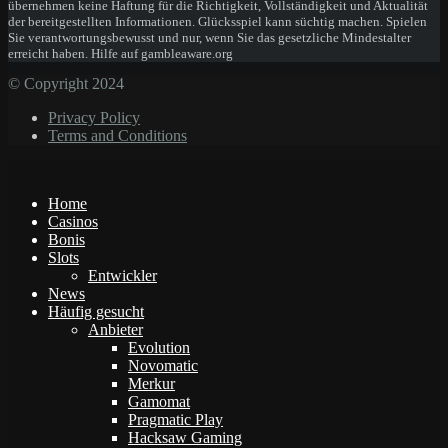
übernehmen keine Haftung für die Richtigkeit, Vollständigkeit und Aktualität
der bereitgestellten Informationen. Glücksspiel kann süchtig machen. Spielen
Sie verantwortungsbewusst und nur, wenn Sie das gesetzliche Mindestalter
erreicht haben. Hilfe auf gambleaware.org
© Copyright 2024
Privacy Policy
Terms and Conditions
Home
Casinos
Bonis
Slots
Entwickler
News
Häufig gesucht
Anbieter
Evolution
Novomatic
Merkur
Gamomat
Pragmatic Play
Hacksaw Gaming