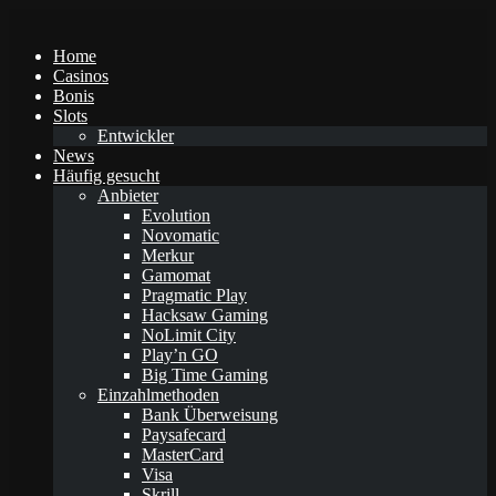
Home
Casinos
Bonis
Slots
Entwickler
News
Häufig gesucht
Anbieter
Evolution
Novomatic
Merkur
Gamomat
Pragmatic Play
Hacksaw Gaming
NoLimit City
Play’n GO
Big Time Gaming
Einzahlmethoden
Bank Überweisung
Paysafecard
MasterCard
Visa
Skrill