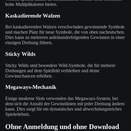
hohe Multiplikatoren bieten.
Kaskadierende Walzen
Bei kaskadierenden Walzen verschwinden gewinnende Symbole
und machen Platz für neue Symbole, die von oben nachrutschen.
Dies kann zu mehreren aufeinanderfolgenden Gewinnen in einer
einzigen Drehung führen.
Sticky Wilds
Sticky Wilds sind besondere Wild-Symbole, die für mehrere
Drehungen auf dem Spielfeld verbleiben und deine
Gewinnchancen erhöhen.
Megaways-Mechanik
Einige moderne Slots verwenden das Megaways-System, bei
dem sich die Anzahl der Gewinnlinien mit jeder Drehung ändern
kann. Dies sorgt für ein dynamisches und abwechslungsreiches
Spielerlebnis.
Ohne Anmeldung und ohne Download