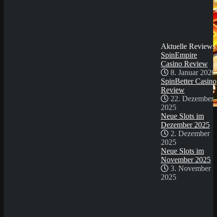
2. Dezember 202
Neue Slots im
November 2025
3. November
2025
Aktuelle Reviews
SpinEmpire
Casino Review
8. Januar 2026
SpinBetter Casino
Review
22. Dezember
2025
Demo Spiel
Neue Slots im
Dezember 2025
2. Dezember
2025
Neue Slots im
November 2025
3. November
2025