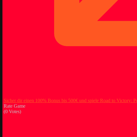
Sicher dir einen 100% Bonus bis 500€ und spiele Road to Victory: P
Rate Game
(
0
Votes)