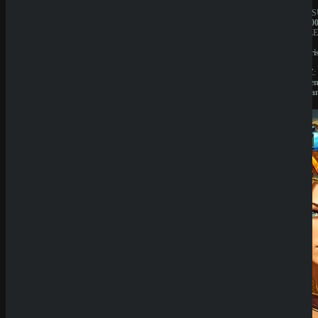
JAHRESUMSATZ:
JAHRES
1.000.000€
1.000.00
BESITZER:
BESITZE
Liernin
Liernin
Enterprises
Enterpri
LTD
LTD
LIZENZ:
LIZENZ:
Komoren
Komore
(Anjouan)
(Anjoua
Neueste
Beiträge
SpinEmpir
e Casino
Review
SpinBetter
Casino
Review
Neue
Slots im