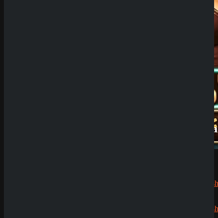
Dezember
2025
Neue
Slots im
November
2025
Neue
Slots im
Oktober
2025
Neueste
Kommenta
Alex
zu
Dazard
rami
zu
CryptoRus
Jens
zu
CryptoRush
200% bis