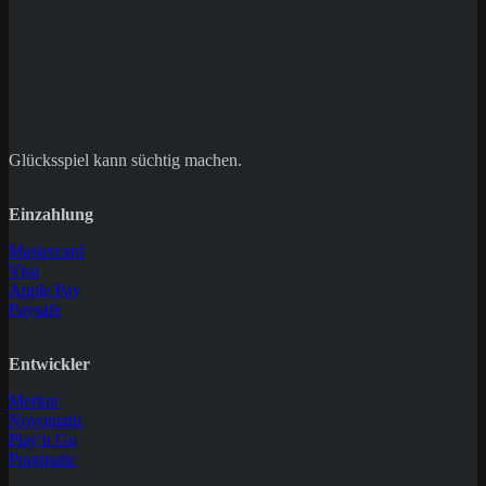
Glücksspiel kann süchtig machen.
Einzahlung
Mastercard
Visa
Apple Pay
Paysafe
Entwickler
Merkur
Novomatic
Play'n Go
Pragmatic