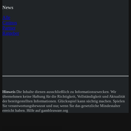
News
Alle
Casinos
Partner
Ratgeber
Hinweis
Die Inhalte dienen ausschließlich zu Informationszwecken. Wir
übernehmen keine Haftung für die Richtigkeit, Vollständigkeit und Aktualität
der bereitgestellten Informationen. Glücksspiel kann süchtig machen. Spielen
Sie verantwortungsbewusst und nur, wenn Sie das gesetzliche Mindestalter
erreicht haben. Hilfe auf gambleaware.org
© Copyright 2024