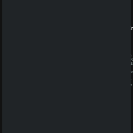
Prestige
SpinE
BESITZER:
JAHRES
Aurevia
10.000.0
IT
BESITZE
Group
GBL
LIZENZ:
Solution
Curacao
N.V.
LIZENZ:
Curacao