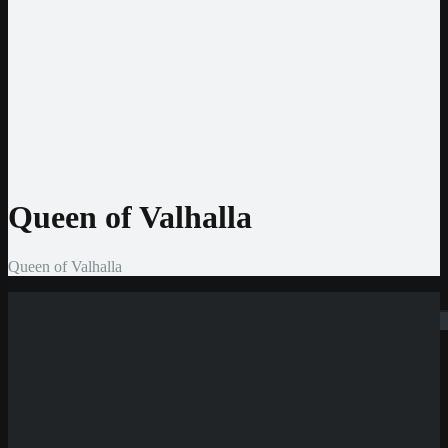
Jeton
CashtoCode
MiFinity
MuchBetter
Auszahlmethoden
Bank Überweisung
MasterCard
Visa
Skrill
Bitcoin
Queen of Valhalla
Queen of Valhalla
Suchen
Neue Casinos