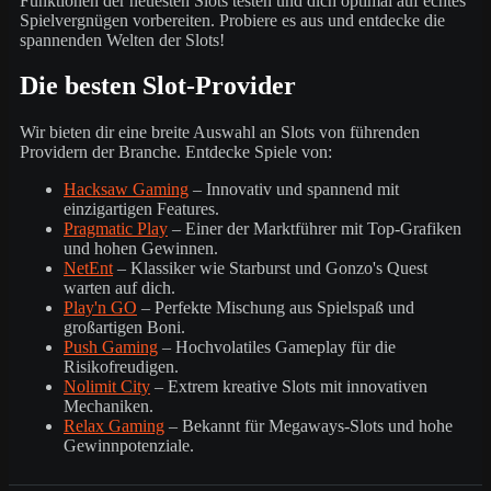
Funktionen der neuesten Slots testen und dich optimal auf echtes
Spielvergnügen vorbereiten. Probiere es aus und entdecke die
spannenden Welten der Slots!
Die besten Slot-Provider
Wir bieten dir eine breite Auswahl an Slots von führenden
Providern der Branche. Entdecke Spiele von:
Hacksaw Gaming
– Innovativ und spannend mit
einzigartigen Features.
Pragmatic Play
– Einer der Marktführer mit Top-Grafiken
und hohen Gewinnen.
NetEnt
– Klassiker wie Starburst und Gonzo's Quest
warten auf dich.
Play'n GO
– Perfekte Mischung aus Spielspaß und
großartigen Boni.
Push Gaming
– Hochvolatiles Gameplay für die
Risikofreudigen.
Nolimit City
– Extrem kreative Slots mit innovativen
Mechaniken.
Relax Gaming
– Bekannt für Megaways-Slots und hohe
Gewinnpotenziale.