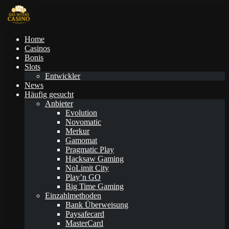
Home
Casinos
Bonis
Slots
Entwickler
News
Häufig gesucht
Anbieter
Evolution
Novomatic
Merkur
Gamomat
Pragmatic Play
Hacksaw Gaming
NoLimit City
Play’n GO
Big Time Gaming
Einzahlmethoden
Bank Überweisung
Paysafecard
MasterCard