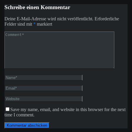
Schreibe einen Kommentar
Deine E-Mail-Adresse wird nicht veröffentlicht.
Erforderliche
Felder sind mit
*
markiert
Save my name, email, and website in this browser for the next
time I comment.