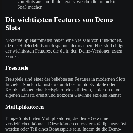
von Slots aus und finde heraus, welche dir am meisten
Spaß machen.
Die wichtigsten Features von Demo
Slots
Moderne Spielautomaten haben eine Vielzahl von Funktionen,
die das Spielerlebnis noch spannender machen. Hier sind einige
der wichtigsten Features, die du in den Demo-Versionen testen
kannst:
Freispiele
Freispiele sind eines der beliebtesten Features in modernen Slots.
In vielen Spielen kannst du durch bestimmte Symbole oder
Kombinationen eine Freispielrunde aktivieren, in der du ohne
eigenen Einsatz drehst und trotzdem Gewinne erzielen kannst.
Multiplikatoren
Einige Slots bieten Multiplikatoren, die deine Gewinne
vervielfachen können. Diese können entweder zufällig ausgelöst
werden oder Teil eines Bonusspiels sein. Indem du die Demo-