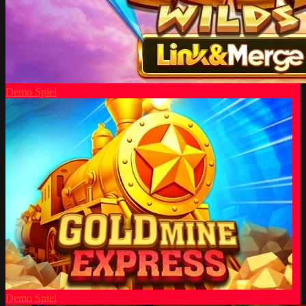
Demo Spiel
Demo Spiel