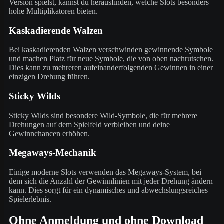
Version spielst, kannst du herausfinden, welche Slots besonders
hohe Multiplikatoren bieten.
Kaskadierende Walzen
Bei kaskadierenden Walzen verschwinden gewinnende Symbole
und machen Platz für neue Symbole, die von oben nachrutschen.
Dies kann zu mehreren aufeinanderfolgenden Gewinnen in einer
einzigen Drehung führen.
Sticky Wilds
Sticky Wilds sind besondere Wild-Symbole, die für mehrere
Drehungen auf dem Spielfeld verbleiben und deine
Gewinnchancen erhöhen.
Megaways-Mechanik
Einige moderne Slots verwenden das Megaways-System, bei
dem sich die Anzahl der Gewinnlinien mit jeder Drehung ändern
kann. Dies sorgt für ein dynamisches und abwechslungsreiches
Spielerlebnis.
Ohne Anmeldung und ohne Download