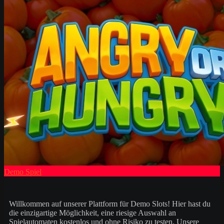
Demo Spiel
Willkommen auf unserer Plattform für Demo Slots! Hier hast du
die einzigartige Möglichkeit, eine riesige Auswahl an
Spielautomaten kostenlos und ohne Risiko zu testen. Unsere