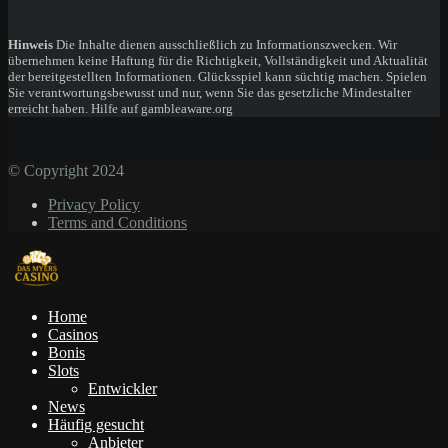
Hinweis
Die Inhalte dienen ausschließlich zu Informationszwecken. Wir
übernehmen keine Haftung für die Richtigkeit, Vollständigkeit und Aktualität
der bereitgestellten Informationen. Glücksspiel kann süchtig machen. Spielen
Sie verantwortungsbewusst und nur, wenn Sie das gesetzliche Mindestalter
erreicht haben. Hilfe auf gambleaware.org
© Copyright 2024
Privacy Policy
Terms and Conditions
Home
Casinos
Bonis
Slots
Entwickler
News
Häufig gesucht
Anbieter