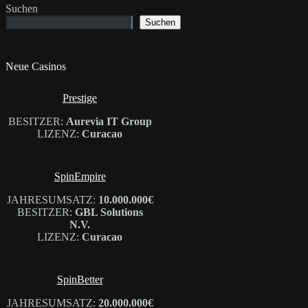
Suchen
Suchen
Neue Casinos
Prestige
BESITZER:
Aurevia IT Group
LIZENZ:
Curacao
SpinEmpire
JAHRESUMSATZ:
10.000.000€
BESITZER:
GBL Solutions
N.V.
LIZENZ:
Curacao
SpinBetter
JAHRESUMSATZ:
20.000.000€