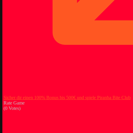
Sicher dir einen 100% Bonus bis 500€ und spiele Piranha Bite Club
Rate Game
(
0
Votes)