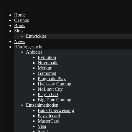
Home
Casinos
Bonis
Slots
Entwickler
News
Häufig gesucht
Anbieter
Evolution
Novomatic
Merkur
Gamomat
Pragmatic Play
Hacksaw Gaming
NoLimit City
Play’n GO
Big Time Gaming
Einzahlmethoden
Bank Überweisung
Paysafecard
MasterCard
Visa
Skrill