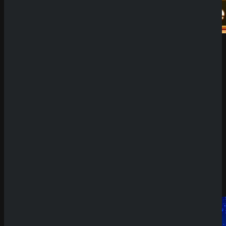
Demo Spiel
Demo Spiel