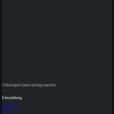
Save my name, email, and website in this
browser for the next time I comment.
Glücksspiel kann süchtig machen.
Einzahlung
Mastercard
Visa