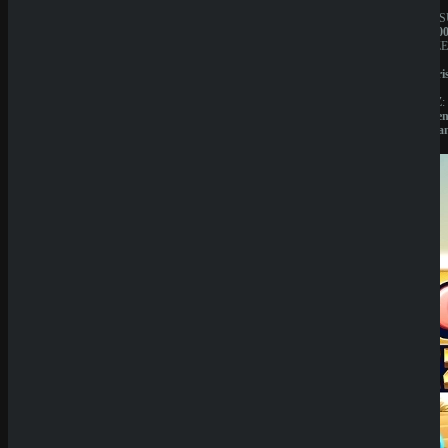
JAHRESUMSATZ:
JAHRES
1.000.000€
1.000.00
BESITZER:
BESITZE
Liernin
Liernin
Enterprises
Enterpri
LTD
LTD
LIZENZ:
LIZENZ:
Komoren
Komore
(Anjouan)
(Anjoua
Neueste
Beiträge
SpinEmpir
e Casino
Review
SpinBetter
Casino
Review
Neue
Slots im