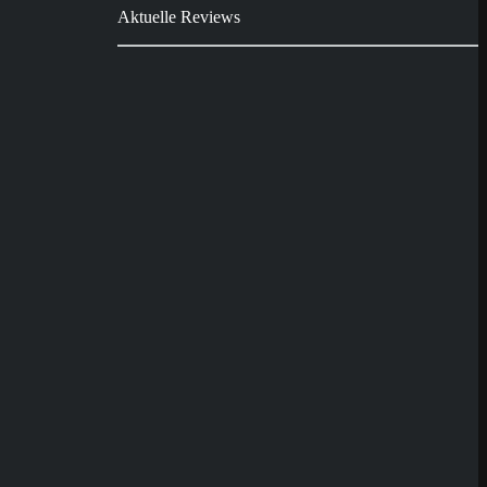
Aktuelle Reviews