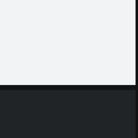
Suchen
Suchen
Neue Casinos
Prestige