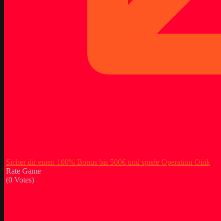
Sicher dir einen 100% Bonus bis 500€ und spiele Operation Oink
Rate Game
(
0
Votes)