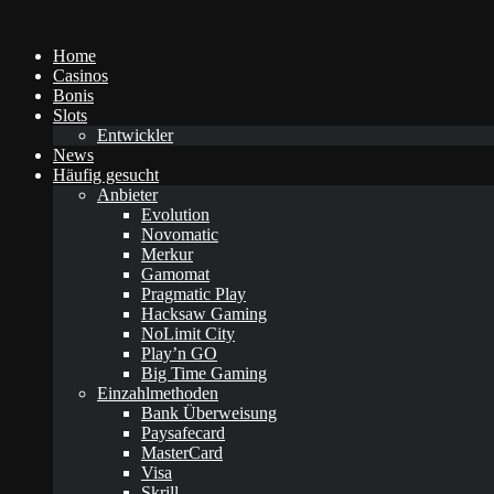
Home
Casinos
Bonis
Slots
Entwickler
News
Häufig gesucht
Anbieter
Evolution
Novomatic
Merkur
Gamomat
Pragmatic Play
Hacksaw Gaming
NoLimit City
Play’n GO
Big Time Gaming
Einzahlmethoden
Bank Überweisung
Paysafecard
MasterCard
Visa
Skrill