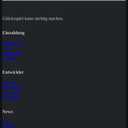
Glücksspiel kann süchtig machen.
Einzahlung
Mastercard
Visa
Apple Pay
Paysafe
Entwickler
Merkur
Novomatic
Play'n Go
Pragmatic
News
Alle
Casinos