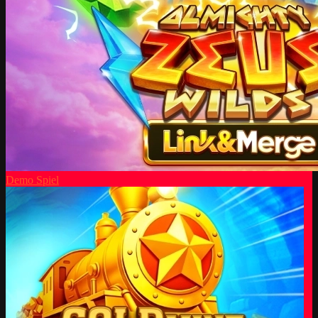
Demo Spiel