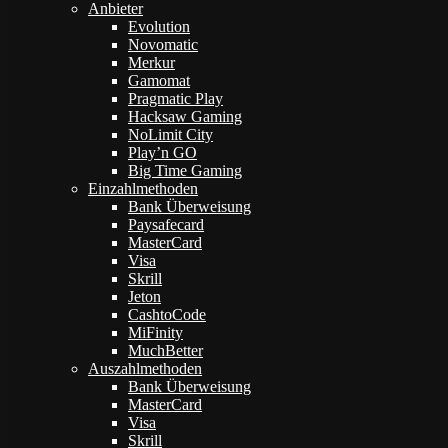
Anbieter
Evolution
Novomatic
Merkur
Gamomat
Pragmatic Play
Hacksaw Gaming
NoLimit City
Play’n GO
Big Time Gaming
Einzahlmethoden
Bank Überweisung
Paysafecard
MasterCard
Visa
Skrill
Jeton
CashtoCode
MiFinity
MuchBetter
Auszahlmethoden
Bank Überweisung
MasterCard
Visa
Skrill