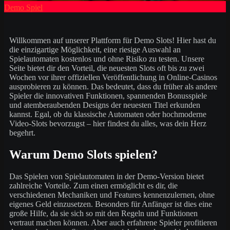
Demo Spiel
Willkommen auf unserer Plattform für Demo Slots! Hier hast du
die einzigartige Möglichkeit, eine riesige Auswahl an
Spielautomaten kostenlos und ohne Risiko zu testen. Unsere
Seite bietet dir den Vorteil, die neuesten Slots oft bis zu zwei
Wochen vor ihrer offiziellen Veröffentlichung in Online-Casinos
ausprobieren zu können. Das bedeutet, dass du früher als andere
Spieler die innovativen Funktionen, spannenden Bonusspiele
und atemberaubenden Designs der neuesten Titel erkunden
kannst. Egal, ob du klassische Automaten oder hochmoderne
Video-Slots bevorzugst – hier findest du alles, was dein Herz
begehrt.
Warum Demo Slots spielen?
Das Spielen von Spielautomaten in der Demo-Version bietet
zahlreiche Vorteile. Zum einen ermöglicht es dir, die
verschiedenen Mechaniken und Features kennenzulernen, ohne
eigenes Geld einzusetzen. Besonders für Anfänger ist dies eine
große Hilfe, da sie sich so mit den Regeln und Funktionen
vertraut machen können. Aber auch erfahrene Spieler profitieren