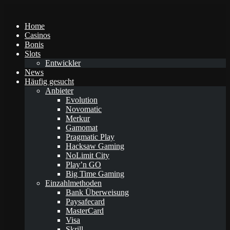
Home
Casinos
Bonis
Slots
Entwickler
News
Häufig gesucht
Anbieter
Evolution
Novomatic
Merkur
Gamomat
Pragmatic Play
Hacksaw Gaming
NoLimit City
Play’n GO
Big Time Gaming
Einzahlmethoden
Bank Überweisung
Paysafecard
MasterCard
Visa
Skrill