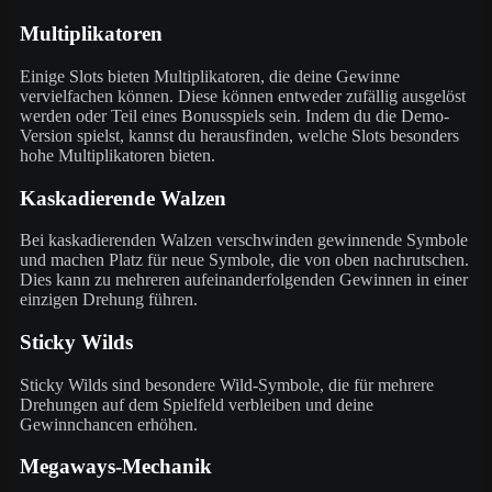
Multiplikatoren
Einige Slots bieten Multiplikatoren, die deine Gewinne
vervielfachen können. Diese können entweder zufällig ausgelöst
werden oder Teil eines Bonusspiels sein. Indem du die Demo-
Version spielst, kannst du herausfinden, welche Slots besonders
hohe Multiplikatoren bieten.
Kaskadierende Walzen
Bei kaskadierenden Walzen verschwinden gewinnende Symbole
und machen Platz für neue Symbole, die von oben nachrutschen.
Dies kann zu mehreren aufeinanderfolgenden Gewinnen in einer
einzigen Drehung führen.
Sticky Wilds
Sticky Wilds sind besondere Wild-Symbole, die für mehrere
Drehungen auf dem Spielfeld verbleiben und deine
Gewinnchancen erhöhen.
Megaways-Mechanik