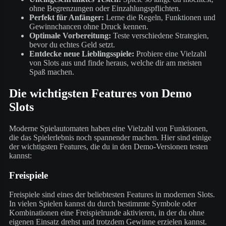
ohne Begrenzungen oder Einzahlungspflichten.
Perfekt für Anfänger:
Lerne die Regeln, Funktionen und
Gewinnchancen ohne Druck kennen.
Optimale Vorbereitung:
Teste verschiedene Strategien,
bevor du echtes Geld setzt.
Entdecke neue Lieblingsspiele:
Probiere eine Vielzahl
von Slots aus und finde heraus, welche dir am meisten
Spaß machen.
Die wichtigsten Features von Demo
Slots
Moderne Spielautomaten haben eine Vielzahl von Funktionen,
die das Spielerlebnis noch spannender machen. Hier sind einige
der wichtigsten Features, die du in den Demo-Versionen testen
kannst:
Freispiele
Freispiele sind eines der beliebtesten Features in modernen Slots.
In vielen Spielen kannst du durch bestimmte Symbole oder
Kombinationen eine Freispielrunde aktivieren, in der du ohne
eigenen Einsatz drehst und trotzdem Gewinne erzielen kannst.