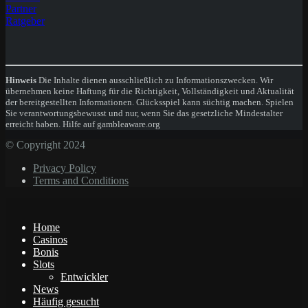
Partner
Ratgeber
Hinweis
Die Inhalte dienen ausschließlich zu Informationszwecken. Wir
übernehmen keine Haftung für die Richtigkeit, Vollständigkeit und Aktualität
der bereitgestellten Informationen. Glücksspiel kann süchtig machen. Spielen
Sie verantwortungsbewusst und nur, wenn Sie das gesetzliche Mindestalter
erreicht haben. Hilfe auf gambleaware.org
© Copyright 2024
Privacy Policy
Terms and Conditions
Home
Casinos
Bonis
Slots
Entwickler
News
Häufig gesucht