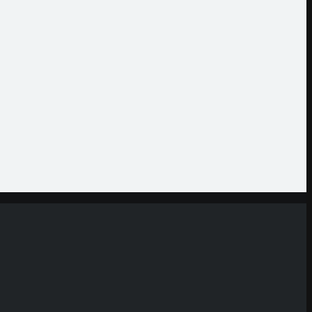
Suchen
Suchen
Neue Casinos
Prestige