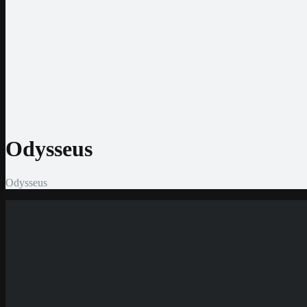
Aus
Odysseus
Odysseus