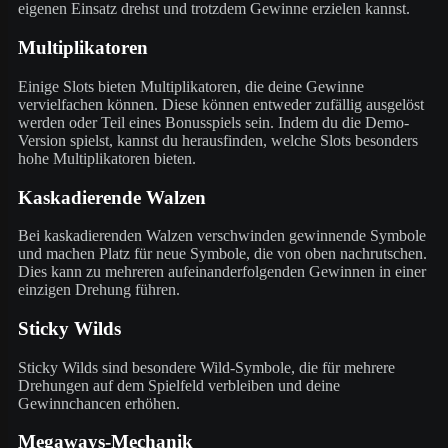
eigenen Einsatz drehst und trotzdem Gewinne erzielen kannst.
Multiplikatoren
Einige Slots bieten Multiplikatoren, die deine Gewinne
vervielfachen können. Diese können entweder zufällig ausgelöst
werden oder Teil eines Bonusspiels sein. Indem du die Demo-
Version spielst, kannst du herausfinden, welche Slots besonders
hohe Multiplikatoren bieten.
Kaskadierende Walzen
Bei kaskadierenden Walzen verschwinden gewinnende Symbole
und machen Platz für neue Symbole, die von oben nachrutschen.
Dies kann zu mehreren aufeinanderfolgenden Gewinnen in einer
einzigen Drehung führen.
Sticky Wilds
Sticky Wilds sind besondere Wild-Symbole, die für mehrere
Drehungen auf dem Spielfeld verbleiben und deine
Gewinnchancen erhöhen.
Megaways-Mechanik