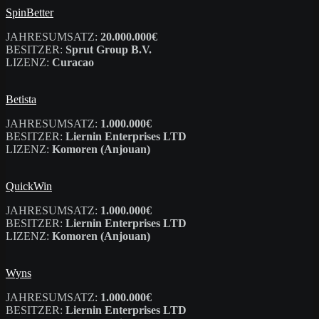
SpinBetter
JAHRESUMSATZ:
20.000.000€
BESITZER:
Sprut Group B.V.
LIZENZ:
Curacao
Betista
JAHRESUMSATZ:
1.000.000€
BESITZER:
Liernin Enterprises LTD
LIZENZ:
Komoren (Anjouan)
QuickWin
JAHRESUMSATZ:
1.000.000€
BESITZER:
Liernin Enterprises LTD
LIZENZ:
Komoren (Anjouan)
Wyns
JAHRESUMSATZ:
1.000.000€
BESITZER:
Liernin Enterprises LTD