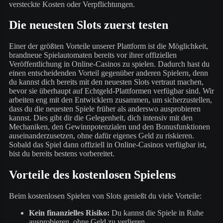
versteckte Kosten oder Verpflichtungen.
Die neuesten Slots zuerst testen
Einer der größten Vorteile unserer Plattform ist die Möglichkeit,
brandneue Spielautomaten bereits vor ihrer offiziellen
Veröffentlichung in Online-Casinos zu spielen. Dadurch hast du
einen entscheidenden Vorteil gegenüber anderen Spielern, denn
du kannst dich bereits mit den neuesten Slots vertraut machen,
bevor sie überhaupt auf Echtgeld-Plattformen verfügbar sind. Wir
arbeiten eng mit den Entwicklern zusammen, um sicherzustellen,
dass du die neuesten Spiele früher als anderswo ausprobieren
kannst. Dies gibt dir die Gelegenheit, dich intensiv mit den
Mechaniken, den Gewinnpotenzialen und den Bonusfunktionen
auseinanderzusetzen, ohne dafür eigenes Geld zu riskieren.
Sobald das Spiel dann offiziell in Online-Casinos verfügbar ist,
bist du bereits bestens vorbereitet.
Vorteile des kostenlosen Spielens
Beim kostenlosen Spielen von Slots genießt du viele Vorteile:
Kein finanzielles Risiko:
Du kannst die Spiele in Ruhe
ausprobieren, ohne Geld zu verlieren.