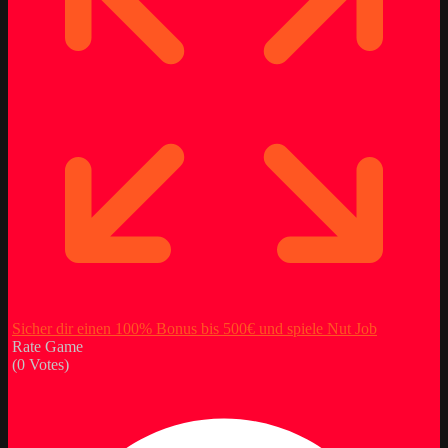
Sicher dir einen 100% Bonus bis 500€ und spiele Nut Job
Rate Game
(
0
Votes)