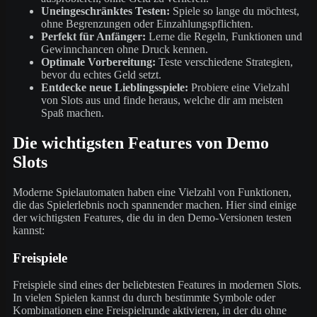
Uneingeschränktes Testen:
Spiele so lange du möchtest,
ohne Begrenzungen oder Einzahlungspflichten.
Perfekt für Anfänger:
Lerne die Regeln, Funktionen und
Gewinnchancen ohne Druck kennen.
Optimale Vorbereitung:
Teste verschiedene Strategien,
bevor du echtes Geld setzt.
Entdecke neue Lieblingsspiele:
Probiere eine Vielzahl
von Slots aus und finde heraus, welche dir am meisten
Spaß machen.
Die wichtigsten Features von Demo
Slots
Moderne Spielautomaten haben eine Vielzahl von Funktionen,
die das Spielerlebnis noch spannender machen. Hier sind einige
der wichtigsten Features, die du in den Demo-Versionen testen
kannst:
Freispiele
Freispiele sind eines der beliebtesten Features in modernen Slots.
In vielen Spielen kannst du durch bestimmte Symbole oder
Kombinationen eine Freispielrunde aktivieren, in der du ohne