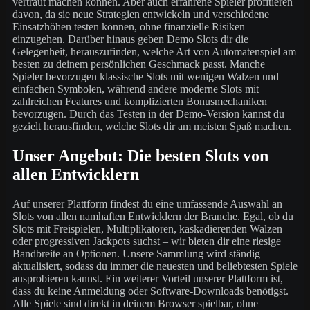
vertraut machen können. Aber auch erfahrene Spieler profitieren
davon, da sie neue Strategien entwickeln und verschiedene
Einsatzhöhen testen können, ohne finanzielle Risiken
einzugehen. Darüber hinaus geben Demo Slots dir die
Gelegenheit, herauszufinden, welche Art von Automatenspiel am
besten zu deinem persönlichen Geschmack passt. Manche
Spieler bevorzugen klassische Slots mit wenigen Walzen und
einfachen Symbolen, während andere moderne Slots mit
zahlreichen Features und komplizierten Bonusmechaniken
bevorzugen. Durch das Testen in der Demo-Version kannst du
gezielt herausfinden, welche Slots dir am meisten Spaß machen.
Unser Angebot: Die besten Slots von
allen Entwicklern
Auf unserer Plattform findest du eine umfassende Auswahl an
Slots von allen namhaften Entwicklern der Branche. Egal, ob du
Slots mit Freispielen, Multiplikatoren, kaskadierenden Walzen
oder progressiven Jackpots suchst – wir bieten dir eine riesige
Bandbreite an Optionen. Unsere Sammlung wird ständig
aktualisiert, sodass du immer die neuesten und beliebtesten Spiele
ausprobieren kannst. Ein weiterer Vorteil unserer Plattform ist,
dass du keine Anmeldung oder Software-Downloads benötigst.
Alle Spiele sind direkt in deinem Browser spielbar, ohne