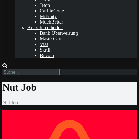
Jeton
CashtoCode
MiFinity
MuchBetter
Auszahlmethoden
Bank Überweisung
MasterCard
Visa
Skrill
Bitcoin
Nut Job
Nut Job