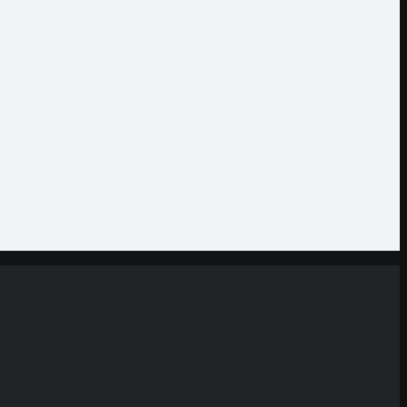
Suchen
Suchen
Neue Casinos
Prestige