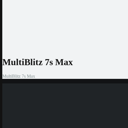
Aus
MultiBlitz 7s Max
MultiBlitz 7s Max