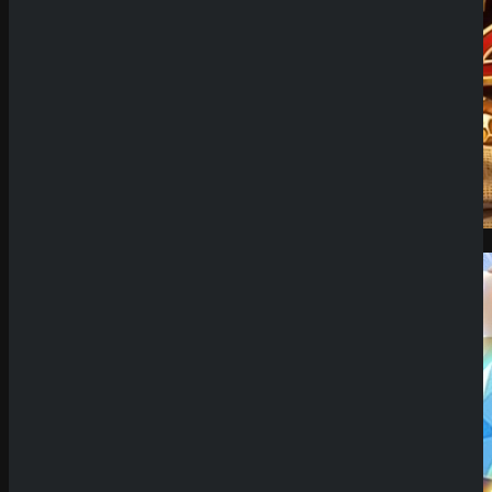
Demo Spiel