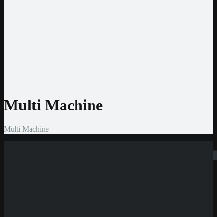
Jeton
CashtoCode
MiFinity
MuchBetter
Auszahlmethoden
Bank Überweisung
MasterCard
Visa
Skrill
Bitcoin
Multi Machine
Multi Machine
Suchen
Neue Casinos