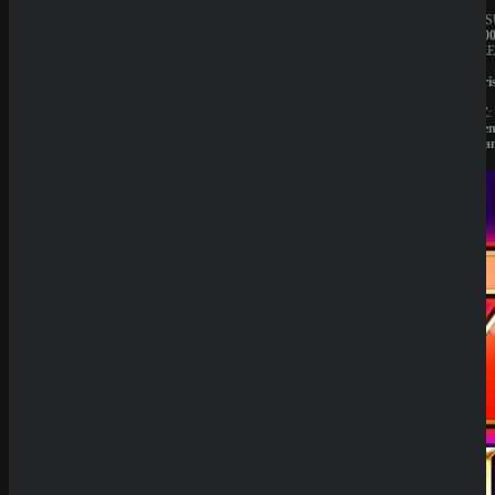
JAHRESUMSATZ:
JAHRES
1.000.000€
1.000.00
BESITZER:
BESITZE
Liernin
Liernin
Enterprises
Enterpri
LTD
LTD
LIZENZ:
LIZENZ:
Komoren
Komore
(Anjouan)
(Anjoua
Neueste
Beiträge
SpinEmpir
e Casino
Review
SpinBetter
Casino
Review
Neue
Slots im