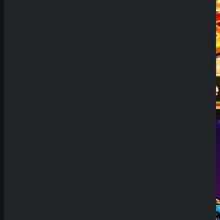
Demo Spiel