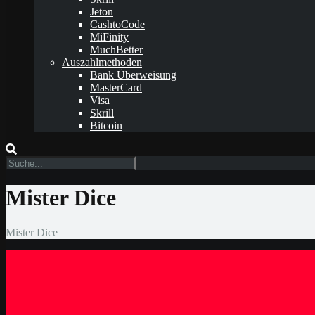
Jeton
CashtoCode
MiFinity
MuchBetter
Auszahlmethoden
Bank Überweisung
MasterCard
Visa
Skrill
Bitcoin
Mister Dice
Mister Dice