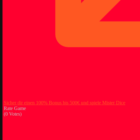
Sicher dir einen 100% Bonus bis 500€ und spiele Mister Dice
Rate Game
(
0
Votes)