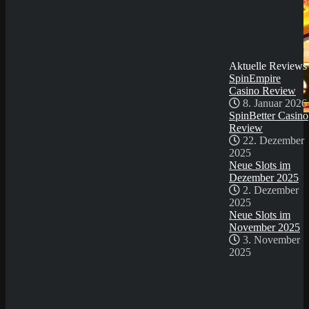
2. Dezember 202
Neue Slots im
November 2025
3. November
2025
Aktuelle Reviews
SpinEmpire
Casino Review
8. Januar 2026
SpinBetter Casino
Demo Spiel
Review
22. Dezember
2025
Neue Slots im
Dezember 2025
2. Dezember
2025
Neue Slots im
November 2025
3. November
2025