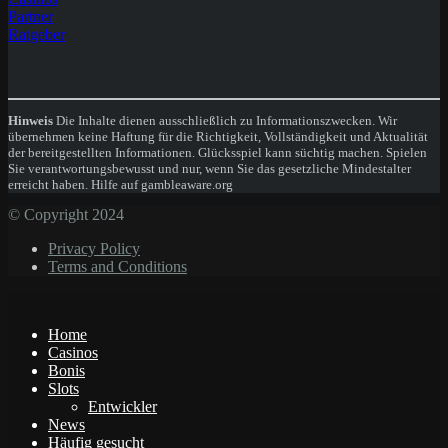
Partner
Ratgeber
Hinweis
Die Inhalte dienen ausschließlich zu Informationszwecken. Wir
übernehmen keine Haftung für die Richtigkeit, Vollständigkeit und Aktualität
der bereitgestellten Informationen. Glücksspiel kann süchtig machen. Spielen
Sie verantwortungsbewusst und nur, wenn Sie das gesetzliche Mindestalter
erreicht haben. Hilfe auf gambleaware.org
© Copyright 2024
Privacy Policy
Terms and Conditions
Home
Casinos
Bonis
Slots
Entwickler
News
Häufig gesucht