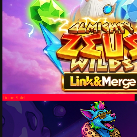
Demo Spiel