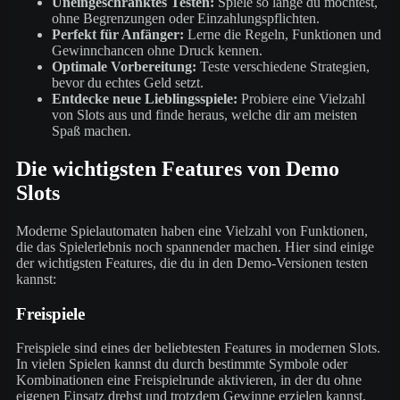
Uneingeschränktes Testen:
Spiele so lange du möchtest,
ohne Begrenzungen oder Einzahlungspflichten.
Perfekt für Anfänger:
Lerne die Regeln, Funktionen und
Gewinnchancen ohne Druck kennen.
Optimale Vorbereitung:
Teste verschiedene Strategien,
bevor du echtes Geld setzt.
Entdecke neue Lieblingsspiele:
Probiere eine Vielzahl
von Slots aus und finde heraus, welche dir am meisten
Spaß machen.
Die wichtigsten Features von Demo
Slots
Moderne Spielautomaten haben eine Vielzahl von Funktionen,
die das Spielerlebnis noch spannender machen. Hier sind einige
der wichtigsten Features, die du in den Demo-Versionen testen
kannst:
Freispiele
Freispiele sind eines der beliebtesten Features in modernen Slots.
In vielen Spielen kannst du durch bestimmte Symbole oder
Kombinationen eine Freispielrunde aktivieren, in der du ohne
eigenen Einsatz drehst und trotzdem Gewinne erzielen kannst.