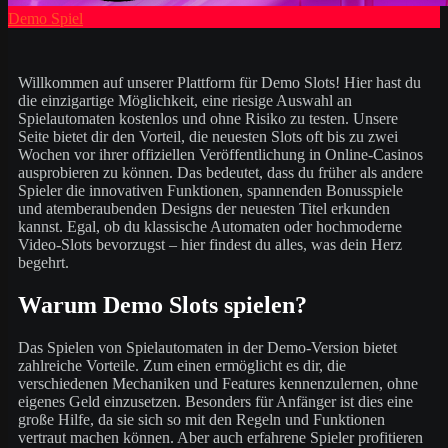
Demo Spiel
Willkommen auf unserer Plattform für Demo Slots! Hier hast du
die einzigartige Möglichkeit, eine riesige Auswahl an
Spielautomaten kostenlos und ohne Risiko zu testen. Unsere
Seite bietet dir den Vorteil, die neuesten Slots oft bis zu zwei
Wochen vor ihrer offiziellen Veröffentlichung in Online-Casinos
ausprobieren zu können. Das bedeutet, dass du früher als andere
Spieler die innovativen Funktionen, spannenden Bonusspiele
und atemberaubenden Designs der neuesten Titel erkunden
kannst. Egal, ob du klassische Automaten oder hochmoderne
Video-Slots bevorzugst – hier findest du alles, was dein Herz
begehrt.
Warum Demo Slots spielen?
Das Spielen von Spielautomaten in der Demo-Version bietet
zahlreiche Vorteile. Zum einen ermöglicht es dir, die
verschiedenen Mechaniken und Features kennenzulernen, ohne
eigenes Geld einzusetzen. Besonders für Anfänger ist dies eine
große Hilfe, da sie sich so mit den Regeln und Funktionen
vertraut machen können. Aber auch erfahrene Spieler profitieren