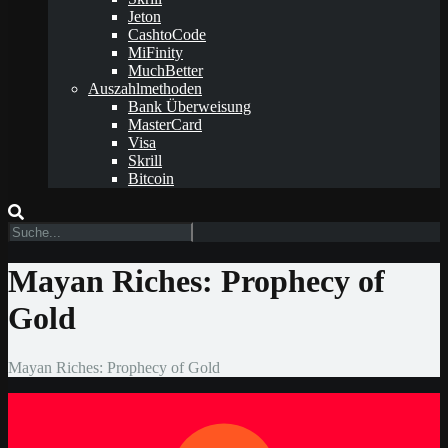
Jeton
CashtoCode
MiFinity
MuchBetter
Auszahlmethoden
Bank Überweisung
MasterCard
Visa
Skrill
Bitcoin
Mayan Riches: Prophecy of
Gold
Mayan Riches: Prophecy of Gold