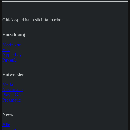
Glücksspiel kann süchtig machen.
Einzahlung
Mastercard
Visa
Apple Pay
Paysafe
Entwickler
Merkur
Novomatic
Play'n Go
Pragmatic
News
Alle
Casinos