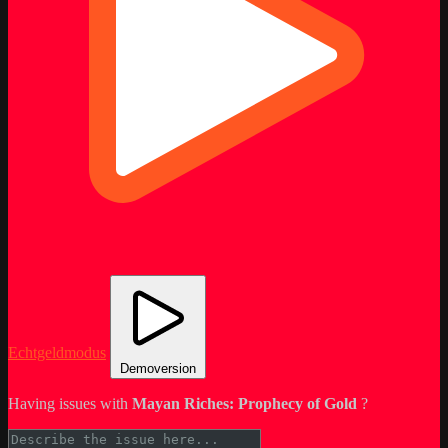
Echtgeldmodus
Demoversion
Having issues with
Mayan Riches: Prophecy of Gold
?