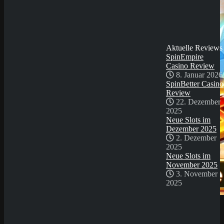
2. Dezember 202
Neue Slots im
November 2025
3. November
2025
Aktuelle Reviews
SpinEmpire
Casino Review
8. Januar 2026
SpinBetter Casino
Review
22. Dezember
2025
Neue Slots im
Dezember 2025
2. Dezember
2025
Neue Slots im
November 2025
3. November
2025
Demo Spiel