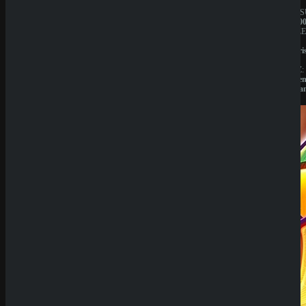
JAHRESUMSATZ:
JAHRES
1.000.000€
1.000.00
BESITZER:
BESITZE
Liernin
Liernin
Enterprises
Enterpri
LTD
LTD
LIZENZ:
LIZENZ:
Komoren
Komore
(Anjouan)
(Anjoua
Neueste
Beiträge
SpinEmpir
e Casino
Review
SpinBetter
Casino
Review
Neue
Slots im