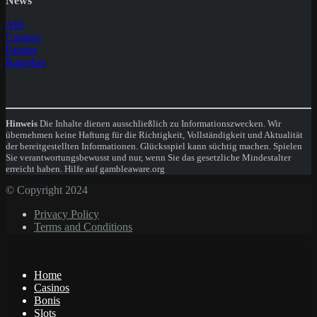
News
Alle
Casinos
Partner
Ratgeber
Hinweis
Die Inhalte dienen ausschließlich zu Informationszwecken. Wir
übernehmen keine Haftung für die Richtigkeit, Vollständigkeit und Aktualität
der bereitgestellten Informationen. Glücksspiel kann süchtig machen. Spielen
Sie verantwortungsbewusst und nur, wenn Sie das gesetzliche Mindestalter
erreicht haben. Hilfe auf gambleaware.org
© Copyright 2024
Privacy Policy
Terms and Conditions
Home
Casinos
Bonis
Slots