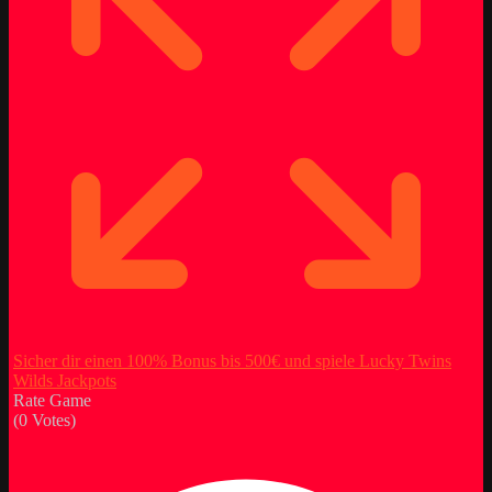
Sicher dir einen 100% Bonus bis 500€ und spiele Lucky Twins
Wilds Jackpots
Rate Game
(
0
Votes)