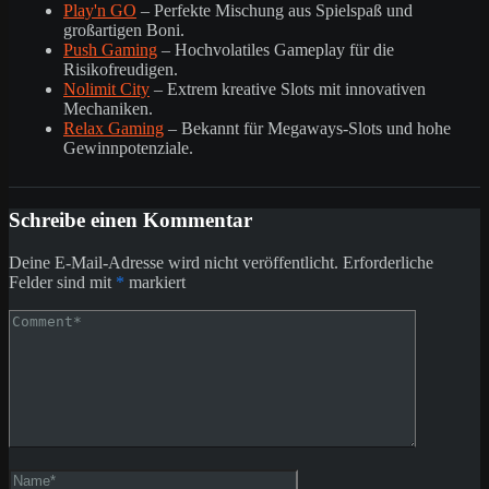
Play'n GO
– Perfekte Mischung aus Spielspaß und
großartigen Boni.
Push Gaming
– Hochvolatiles Gameplay für die
Risikofreudigen.
Nolimit City
– Extrem kreative Slots mit innovativen
Mechaniken.
Relax Gaming
– Bekannt für Megaways-Slots und hohe
Gewinnpotenziale.
Schreibe einen Kommentar
Deine E-Mail-Adresse wird nicht veröffentlicht.
Erforderliche
Felder sind mit
*
markiert