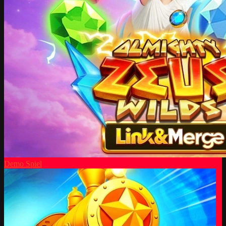
Demo Spiel