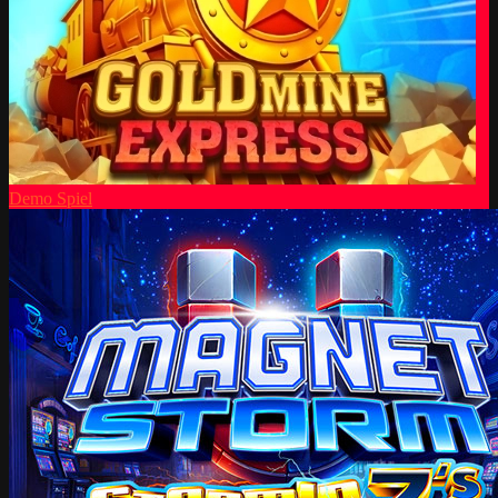
Demo Spiel