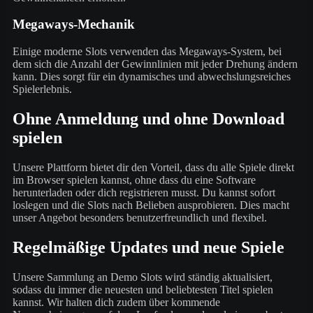
Megaways-Mechanik
Einige moderne Slots verwenden das Megaways-System, bei
dem sich die Anzahl der Gewinnlinien mit jeder Drehung ändern
kann. Dies sorgt für ein dynamisches und abwechslungsreiches
Spielerlebnis.
Ohne Anmeldung und ohne Download
spielen
Unsere Plattform bietet dir den Vorteil, dass du alle Spiele direkt
im Browser spielen kannst, ohne dass du eine Software
herunterladen oder dich registrieren musst. Du kannst sofort
loslegen und die Slots nach Belieben ausprobieren. Dies macht
unser Angebot besonders benutzerfreundlich und flexibel.
Regelmäßige Updates und neue Spiele
Unsere Sammlung an Demo Slots wird ständig aktualisiert,
sodass du immer die neuesten und beliebtesten Titel spielen
kannst. Wir halten dich zudem über kommende