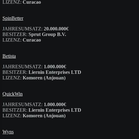
LIZENZ:
Curacao
SpinBetter
JAHRESUMSATZ:
20.000.000€
BESITZER:
Sprut Group B.V.
LIZENZ:
Curacao
Betista
JAHRESUMSATZ:
1.000.000€
BESITZER:
Liernin Enterprises LTD
LIZENZ:
Komoren (Anjouan)
QuickWin
JAHRESUMSATZ:
1.000.000€
BESITZER:
Liernin Enterprises LTD
LIZENZ:
Komoren (Anjouan)
Wyns