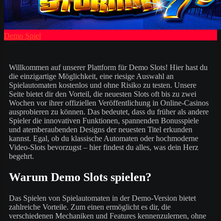
Demo Spiel
Willkommen auf unserer Plattform für Demo Slots! Hier hast du
die einzigartige Möglichkeit, eine riesige Auswahl an
Spielautomaten kostenlos und ohne Risiko zu testen. Unsere
Seite bietet dir den Vorteil, die neuesten Slots oft bis zu zwei
Wochen vor ihrer offiziellen Veröffentlichung in Online-Casinos
ausprobieren zu können. Das bedeutet, dass du früher als andere
Spieler die innovativen Funktionen, spannenden Bonusspiele
und atemberaubenden Designs der neuesten Titel erkunden
kannst. Egal, ob du klassische Automaten oder hochmoderne
Video-Slots bevorzugst – hier findest du alles, was dein Herz
begehrt.
Warum Demo Slots spielen?
Das Spielen von Spielautomaten in der Demo-Version bietet
zahlreiche Vorteile. Zum einen ermöglicht es dir, die
verschiedenen Mechaniken und Features kennenzulernen, ohne