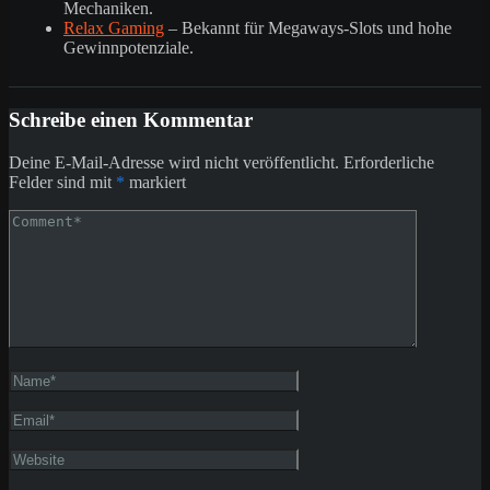
Mechaniken.
Relax Gaming
– Bekannt für Megaways-Slots und hohe
Gewinnpotenziale.
Schreibe einen Kommentar
Deine E-Mail-Adresse wird nicht veröffentlicht.
Erforderliche
Felder sind mit
*
markiert