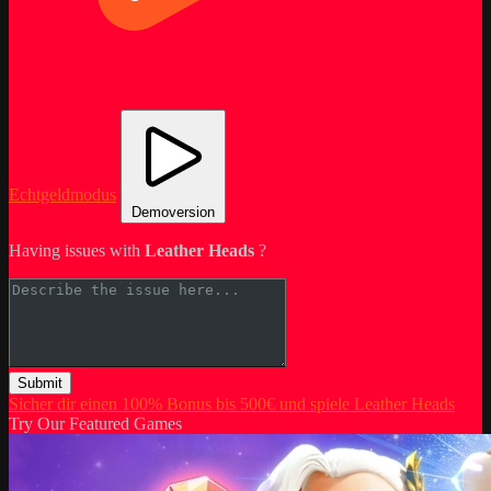
Echtgeldmodus
Demoversion
Having issues with
Leather Heads
?
Submit
Sicher dir einen 100% Bonus bis 500€ und spiele Leather Heads
Try Our Featured Games