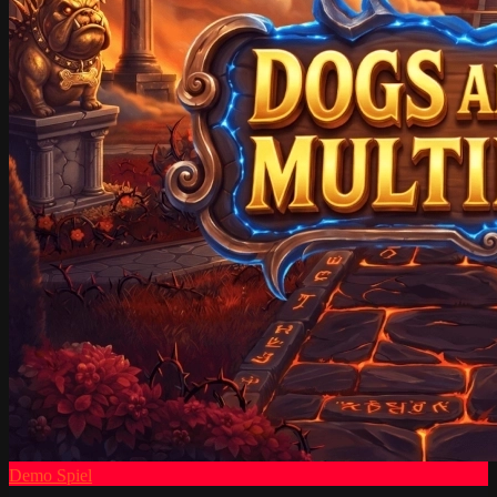
Demo Spiel