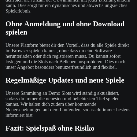
kann. Dies sorgt für ein dynamisches und abwechslungsreiches
Spielerlebnis.
Ohne Anmeldung und ohne Download
spielen
Unsere Plattform bietet dir den Vorteil, dass du alle Spiele direkt
im Browser spielen kannst, ohne dass du eine Software
herunterladen oder dich registrieren musst. Du kannst sofort
loslegen und die Slots nach Belieben ausprobieren. Dies macht
unser Angebot besonders benutzerfreundlich und flexibel.
Regelmäßige Updates und neue Spiele
Unsere Sammlung an Demo Slots wird ständig aktualisiert,
sodass du immer die neuesten und beliebtesten Titel spielen
kannst. Wir halten dich zudem über kommende
Neuerscheinungen auf dem Laufenden, sodass du immer bestens
informiert bist.
Fazit: Spielspaß ohne Risiko