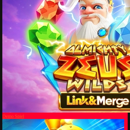
Demo Spiel