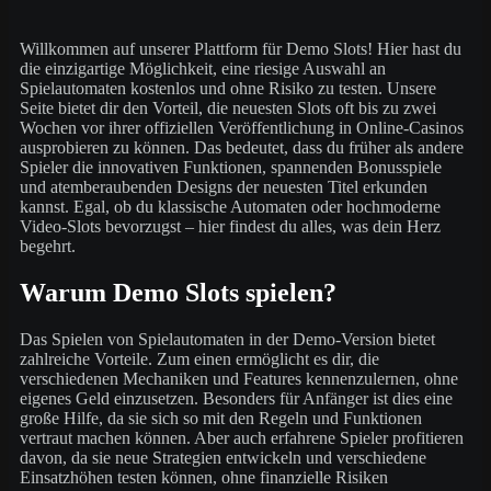
Willkommen auf unserer Plattform für Demo Slots! Hier hast du
die einzigartige Möglichkeit, eine riesige Auswahl an
Spielautomaten kostenlos und ohne Risiko zu testen. Unsere
Seite bietet dir den Vorteil, die neuesten Slots oft bis zu zwei
Wochen vor ihrer offiziellen Veröffentlichung in Online-Casinos
ausprobieren zu können. Das bedeutet, dass du früher als andere
Spieler die innovativen Funktionen, spannenden Bonusspiele
und atemberaubenden Designs der neuesten Titel erkunden
kannst. Egal, ob du klassische Automaten oder hochmoderne
Video-Slots bevorzugst – hier findest du alles, was dein Herz
begehrt.
Warum Demo Slots spielen?
Das Spielen von Spielautomaten in der Demo-Version bietet
zahlreiche Vorteile. Zum einen ermöglicht es dir, die
verschiedenen Mechaniken und Features kennenzulernen, ohne
eigenes Geld einzusetzen. Besonders für Anfänger ist dies eine
große Hilfe, da sie sich so mit den Regeln und Funktionen
vertraut machen können. Aber auch erfahrene Spieler profitieren
davon, da sie neue Strategien entwickeln und verschiedene
Einsatzhöhen testen können, ohne finanzielle Risiken