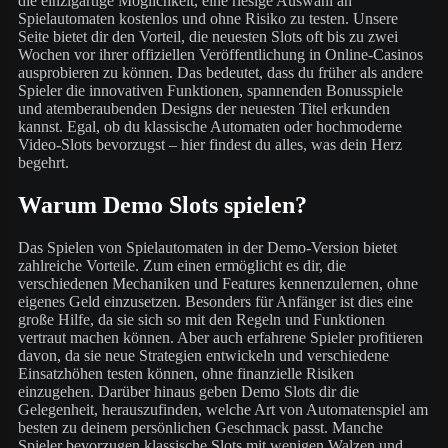
die einzigartige Möglichkeit, eine riesige Auswahl an
Spielautomaten kostenlos und ohne Risiko zu testen. Unsere
Seite bietet dir den Vorteil, die neuesten Slots oft bis zu zwei
Wochen vor ihrer offiziellen Veröffentlichung in Online-Casinos
ausprobieren zu können. Das bedeutet, dass du früher als andere
Spieler die innovativen Funktionen, spannenden Bonusspiele
und atemberaubenden Designs der neuesten Titel erkunden
kannst. Egal, ob du klassische Automaten oder hochmoderne
Video-Slots bevorzugst – hier findest du alles, was dein Herz
begehrt.
Warum Demo Slots spielen?
Das Spielen von Spielautomaten in der Demo-Version bietet
zahlreiche Vorteile. Zum einen ermöglicht es dir, die
verschiedenen Mechaniken und Features kennenzulernen, ohne
eigenes Geld einzusetzen. Besonders für Anfänger ist dies eine
große Hilfe, da sie sich so mit den Regeln und Funktionen
vertraut machen können. Aber auch erfahrene Spieler profitieren
davon, da sie neue Strategien entwickeln und verschiedene
Einsatzhöhen testen können, ohne finanzielle Risiken
einzugehen. Darüber hinaus geben Demo Slots dir die
Gelegenheit, herauszufinden, welche Art von Automatenspiel am
besten zu deinem persönlichen Geschmack passt. Manche
Spieler bevorzugen klassische Slots mit wenigen Walzen und