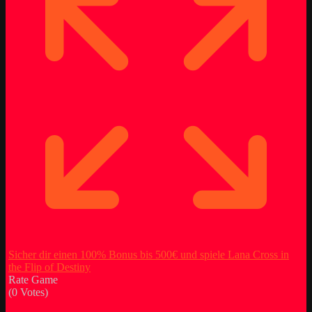
Sicher dir einen 100% Bonus bis 500€ und spiele Lana Cross in
the Flip of Destiny
Rate Game
(
0
Votes)