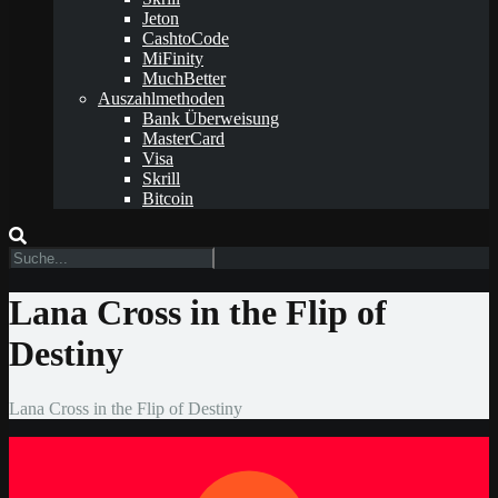
Jeton
CashtoCode
MiFinity
MuchBetter
Auszahlmethoden
Bank Überweisung
MasterCard
Visa
Skrill
Bitcoin
Lana Cross in the Flip of
Destiny
Lana Cross in the Flip of Destiny