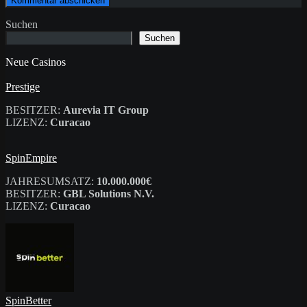
Suchen
Suchen
Neue Casinos
Prestige
BESITZER:
Aurevia IT Group
LIZENZ:
Curacao
SpinEmpire
JAHRESUMSATZ:
10.000.000€
BESITZER:
GBL Solutions N.V.
LIZENZ:
Curacao
SpinBetter