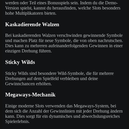
werden oder Teil eines Bonusspiels sein. Indem du die Demo-
Version spielst, kannst du herausfinden, welche Slots besonders
hohe Multiplikatoren bieten.
Kaskadierende Walzen
Bei kaskadierenden Walzen verschwinden gewinnende Symbole
und machen Platz für neue Symbole, die von oben nachrutschen.
Dies kann zu mehreren aufeinanderfolgenden Gewinnen in einer
einzigen Drehung führen.
Sticky Wilds
Sticky Wilds sind besondere Wild-Symbole, die für mehrere
Drehungen auf dem Spielfeld verbleiben und deine
Gewinnchancen erhöhen.
Megaways-Mechanik
Einige moderne Slots verwenden das Megaways-System, bei
dem sich die Anzahl der Gewinnlinien mit jeder Drehung ändern
kann. Dies sorgt für ein dynamisches und abwechslungsreiches
Spielerlebnis.