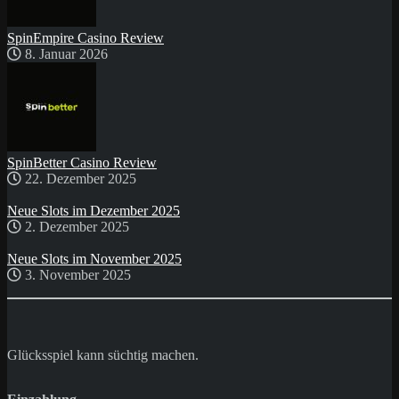
SpinEmpire Casino Review
8. Januar 2026
SpinBetter Casino Review
22. Dezember 2025
Neue Slots im Dezember 2025
2. Dezember 2025
Neue Slots im November 2025
3. November 2025
Glücksspiel kann süchtig machen.