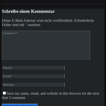
Schreibe einen Kommentar
Deine E-Mail-Adresse wird nicht veröffentlicht.
Erforderliche
Felder sind mit
*
markiert
Save my name, email, and website in this browser for the next
time I comment.