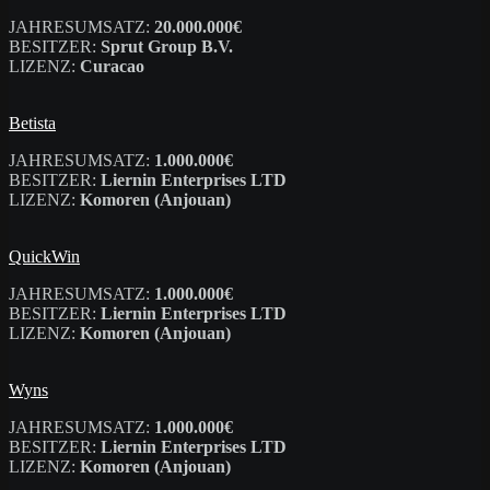
JAHRESUMSATZ:
20.000.000€
BESITZER:
Sprut Group B.V.
LIZENZ:
Curacao
Betista
JAHRESUMSATZ:
1.000.000€
BESITZER:
Liernin Enterprises LTD
LIZENZ:
Komoren (Anjouan)
QuickWin
JAHRESUMSATZ:
1.000.000€
BESITZER:
Liernin Enterprises LTD
LIZENZ:
Komoren (Anjouan)
Wyns
JAHRESUMSATZ:
1.000.000€
BESITZER:
Liernin Enterprises LTD
LIZENZ:
Komoren (Anjouan)