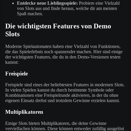
Entdecke neue Lieblingsspiele:
Probiere eine Vielzahl
von Slots aus und finde heraus, welche dir am meisten
Spaß machen.
Die wichtigsten Features von Demo
Slots
Moderne Spielautomaten haben eine Vielzahl von Funktionen,
die das Spielerlebnis noch spannender machen. Hier sind einige
der wichtigsten Features, die du in den Demo-Versionen testen
kannst:
Freispiele
Freispiele sind eines der beliebtesten Features in modernen Slots.
In vielen Spielen kannst du durch bestimmte Symbole oder
Kombinationen eine Freispielrunde aktivieren, in der du ohne
eigenen Einsatz drehst und trotzdem Gewinne erzielen kannst.
Multiplikatoren
Einige Slots bieten Multiplikatoren, die deine Gewinne
vervielfachen können. Diese können entweder zufällig ausgelöst