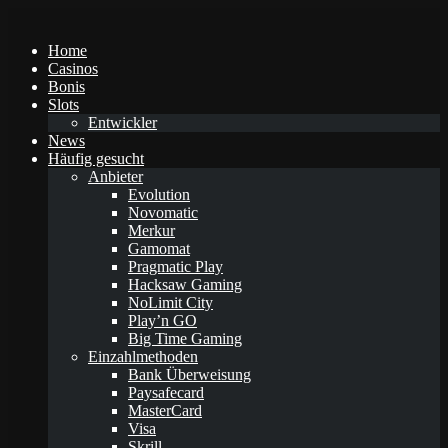
Home
Casinos
Bonis
Slots
Entwickler
News
Häufig gesucht
Anbieter
Evolution
Novomatic
Merkur
Gamomat
Pragmatic Play
Hacksaw Gaming
NoLimit City
Play’n GO
Big Time Gaming
Einzahlmethoden
Bank Überweisung
Paysafecard
MasterCard
Visa
Skrill